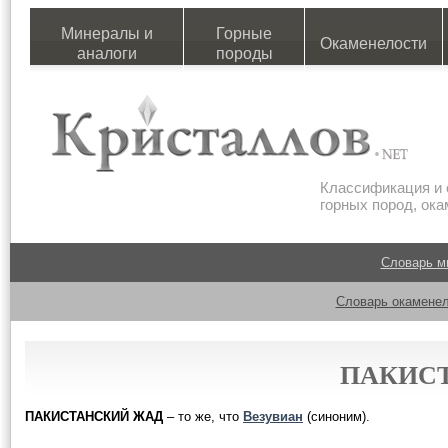
Минералы и
Горные
Окаменелости
аналоги
породы
Классификация и 
горных пород, ок
Словарь м
Словарь окаменел
ПАКИС
ПАКИСТАНСКИЙ ЖАД
– то же, что
Везувиан
(синоним).