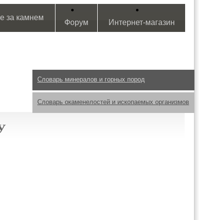
е за камнем
Форум
Интернет-магазин
Словарь минералов и горных пород
Словарь окаменелостей и ископаемых организмов
У