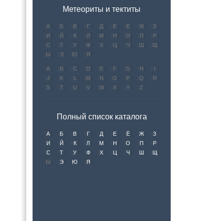
Метеориты и тектиты
А
Б
В
Г
Д
Е
Ё
Ж
З
И
Й
К
Л
М
Н
О
П
Р
С
Т
У
Ф
Х
Ц
Ч
Ш
Щ
Ы
Э
Ю
Я
A
B
C
D
E
F
G
H
I
J
K
L
M
N
O
P
Q
R
S
T
U
V
W
X
Y
Z
Полный список каталога
А
Б
В
Г
Д
Е
Ё
Ж
З
И
Й
К
Л
М
Н
О
П
Р
С
Т
У
Ф
Х
Ц
Ч
Ш
Щ
Ы
Э
Ю
Я