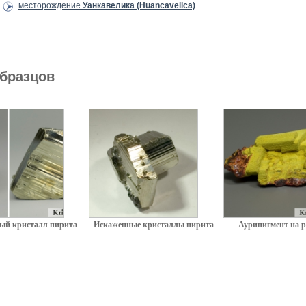
месторождение
Уанкавелика (Huancavelica)
бразцов
ый кристалл пирита
Искаженные кристаллы пирита
Аурипигмент на р