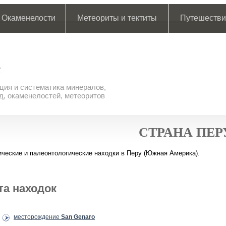
Окаменелости
Метеориты и тектиты
Путешестви
ия и систематика минералов,
д, окаменелостей, метеоритов
СТРАНА ПЕР
ческие и палеонтологические находки в Перу (Южная Америка).
та находок
месторождение
San Genaro