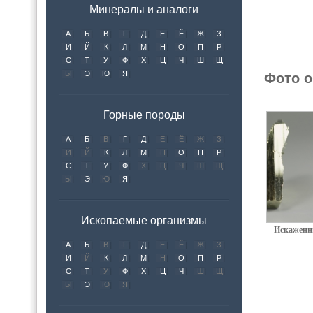
Минералы и аналоги
А
Б
В
Г
Д
Е
Ё
Ж
З
И
Й
К
Л
М
Н
О
П
Р
С
Т
У
Ф
Х
Ц
Ч
Ш
Щ
Ы
Э
Ю
Я
Фото о
Горные породы
А
Б
В
Г
Д
Е
Ё
Ж
З
И
Й
К
Л
М
Н
О
П
Р
С
Т
У
Ф
Х
Ц
Ч
Ш
Щ
Ы
Э
Ю
Я
Ископаемые организмы
Искаженн
А
Б
В
Г
Д
Е
Ё
Ж
З
И
Й
К
Л
М
Н
О
П
Р
С
Т
У
Ф
Х
Ц
Ч
Ш
Щ
Ы
Э
Ю
Я