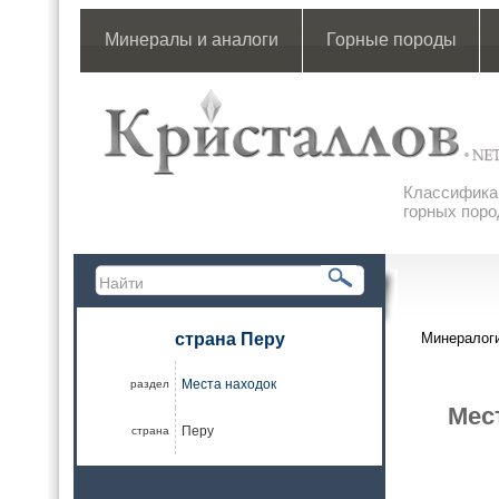
Минералы и аналоги
Горные породы
Классификац
горных поро
страна Перу
Минералоги
Места находок
раздел
Мес
Перу
страна