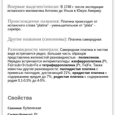
Впервые выделен/описан:
В 1748 г. после экспедиции
испанского математика Антонио де Ульоа в Южую Америку.
Происхождение названия:
Платина происходит от
испанского слова "platina" - уменьшительное от "plata" -
серебро.
Другие названия (синонимы):
Платина самородная.
Разновидности минерала:
Самородная платина в чистом
виде встречается редко, большая часть образцов
представлена железистой разновидностью -
поликсеном
.
Нередко встречаются интерметаллиды:
изоферроплатина
(Pt,
Fe)<sub>3</sub>Fe и
тетраферроплатина
(Pt, Fe)Fe. Также
известны другие разновидности:
палладистая платина
с
примесью палладия, достигающей 21%;
иридистая платина
с
содержанием иридия до 7%;
родистая платина
с содержанием
родия 0,1-0,5% до 4-5%.
Свойства
Кубическая
Сингония:
Pt
Состав (формула):