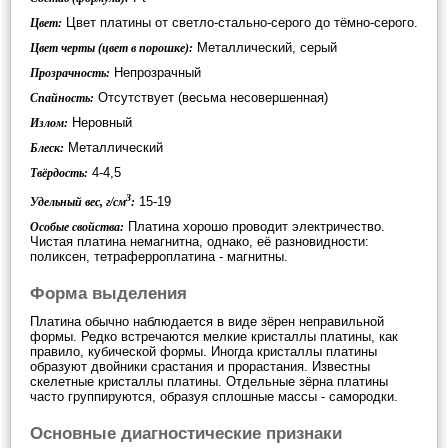
Цвет платины от светло-стально-серого до тёмно-серого.
Цвет:
Металлический, серый
Цвет черты (цвет в порошке):
Непрозрачный
Прозрачность:
Отсутствует (весьма несовершенная)
Спайность:
Неровный
Излом:
Металлический
Блеск:
4-4,5
Твёрдость:
3
15-19
Удельный вес, г/см
:
Платина хорошо проводит электричество.
Особые свойства:
Чистая платина немагнитна, однако, её разновидности:
поликсен, тетраферроплатина - магнитны.
Форма выделения
Платина обычно наблюдается в виде зёрен неправильной
формы. Редко встречаются мелкие кристаллы платины, как
правило, кубической формы. Иногда кристаллы платины
образуют двойники срастания и прорастания. Известны
скелетные кристаллы платины. Отдельные зёрна платины
часто группируются, образуя сплошные массы - самородки.
Основные диагностические признаки