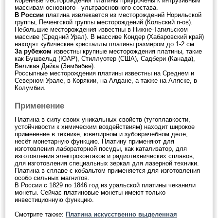
Коренные месторождения платины приурочены к интрузивным
массивам основного - ультраосновного состава.
В России
платина извлекается из месторождений Норильской
группы, Печенгской группы месторождений (Кольский п-ов).
Небольшие месторождения известны в Нижне-Тагильском
массиве (Средний Урал). В массиве Кондер (Хабаровский край)
находят кубические кристаллы платины размером до 1-2 см.
За рубежом
известны крупные месторождения платины, такие
как Бушвельд (ЮАР), Стиллуотер (США), Садбери (Канада),
Великая Дайка (Зимбабве).
Россыпные месторождения платины известны на Среднем и
Северном Урале, в Корякии, на Алдане, а также на Аляске, в
Колумбии.
Применение
Платина в силу своих уникальных свойств (тугоплавкости,
устойчивости к химическим воздействиям) находит широкое
применение в технике, ювелирном и зубоврачебном деле,
несёт монетарную функцию. Платину применяют для
изготовления лабораторной посуды, как катализатор, для
изготовления электроконтаков и радиотехнических сплавов,
для изготовления специальных зеркал для лазерной техники.
Платина в сплаве с кобальтом применяется для изготовления
особо сильных магнитов.
В России с 1829 по 1846 год из уральской платины чеканили
монеты. Сейчас платиновые монеты имеют только
инвестиционную функцию.
Смотрите также:
Платина искусственно выделенная