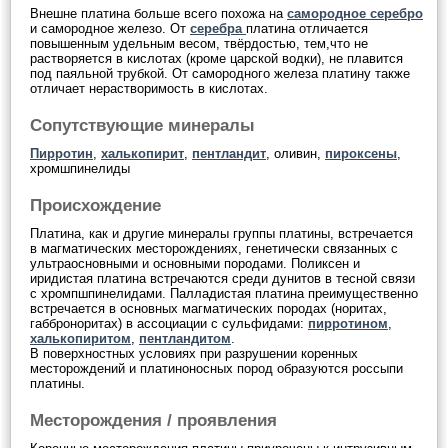
Внешне платина больше всего похожа на
самородное серебро
и самородное железо. От
серебра
платина отличается
повышенным удельным весом, твёрдостью, тем,что не
растворяется в кислотах (кроме царской водки), не плавится
под паяльной трубкой. От самородного железа платину также
отличает нерастворимость в кислотах.
Сопутствующие минералы
Пирротин
,
халькопирит
,
пентландит
, оливин,
пироксены
,
хромшпинелиды
Происхождение
Платина, как и другие минералы группы платины, встречается
в магматических месторождениях, генетически связанных с
ультраосновными и основными породами. Поликсен и
иридистая платина встречаются среди дунитов в тесной связи
с хромпшпинелидами. Палладистая платина преимущественно
встречается в основных магматических породах (норитах,
габброноритах) в ассоциации с сульфидами:
пирротином
,
халькопиритом
,
пентландитом
.
В поверхностных условиях при разрушении коренных
месторождений и платиноносных пород образуются россыпи
платины.
Месторождения / проявления