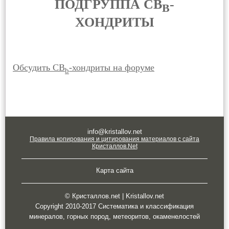
ПОДГРУППА CB
-
B
ХОНДРИТЫ
Обсудить CB
-хондриты на форуме
b
info@kristallov.net
Правила копирования и цитирования материалов с сайта
Кристаллов.Net
Карта сайта
© Кристаллов.net | Kristallov.net
Copyright 2010-2017 Систематика и классификация
минералов, горных пород, метеоритов, окаменелостей