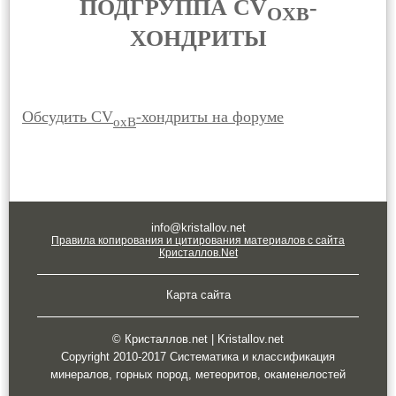
ПОДГРУППА CV
-
OXB
ХОНДРИТЫ
Обсудить CV
-хондриты на форуме
oxB
info@kristallov.net
Правила копирования и цитирования материалов с сайта
Кристаллов.Net
Карта сайта
© Кристаллов.net | Kristallov.net
Copyright 2010-2017 Систематика и классификация
минералов, горных пород, метеоритов, окаменелостей