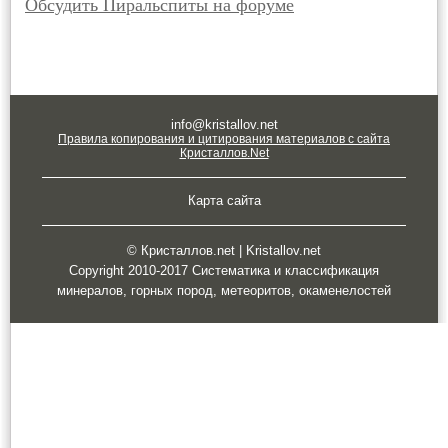
Обсудить Пиральспиты на форуме
info@kristallov.net
Правила копирования и цитирования материалов с сайта
Кристаллов.Net
Карта сайта
© Кристаллов.net | Kristallov.net
Copyright 2010-2017 Систематика и классификация
минералов, горных пород, метеоритов, окаменелостей