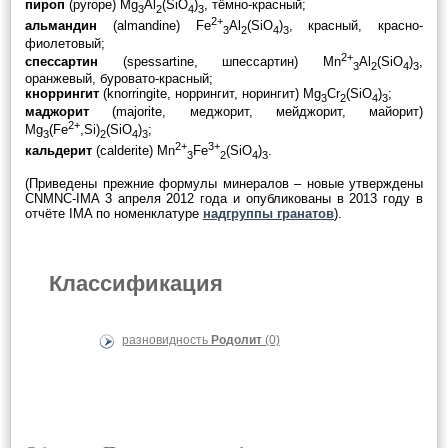
пироп
(pyrope) Mg
Al
(SiO
)
, тёмно-красный;
3
2
4
3
2+
альмандин
(almandine) Fe
Al
(SiO
)
, красный, красно-
3
2
4
3
фиолетовый;
2+
спессартин
(spessartine, шпессартин) Mn
Al
(SiO
)
,
3
2
4
3
оранжевый, буровато-красный;
кноррингит
(knorringite, норрингит, норингит) Mg
Cr
(SiO
)
;
3
2
4
3
маджорит
(majorite, меджорит, мейджорит, майорит)
2+
Mg
(Fe
,Si)
(SiO
)
;
3
2
4
3
2+
3+
кальдерит
(сalderite) Mn
Fe
(SiO
)
.
3
2
4
3
(Приведены прежние формулы минералов – новые утверждены
CNMNC-IMA 3 апреля 2012 года и опубликованы в 2013 году в
отчёте IMA по номенклатуре
надгруппы гранатов
).
Классификация
разновидность
Родолит
(0)