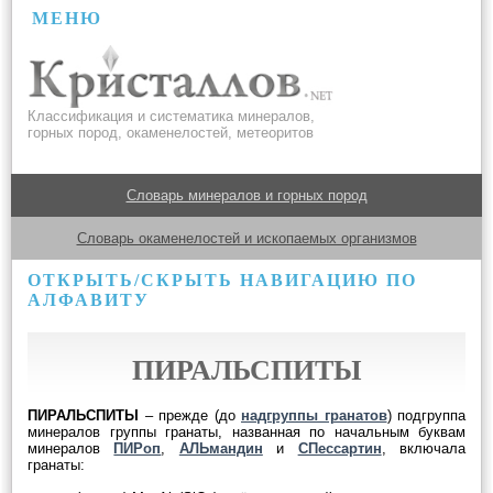
МЕНЮ
Классификация и систематика минералов,
горных пород, окаменелостей, метеоритов
Словарь минералов и горных пород
Словарь окаменелостей и ископаемых организмов
ОТКРЫТЬ/СКРЫТЬ НАВИГАЦИЮ ПО
АЛФАВИТУ
ПИРАЛЬСПИТЫ
ПИРАЛЬСПИТЫ
– прежде (до
надгруппы гранатов
) подгруппа
минералов группы гранаты, названная по начальным буквам
минералов
ПИРоп
,
АЛЬмандин
и
СПессартин
, включала
гранаты: