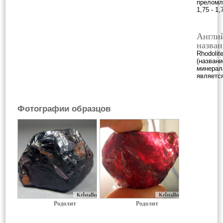
преломл
1,75 - 1,
Англи
назван
Rhodolit
(назван
минерал
являетс
Фотографии образцов
Родолит
Родолит