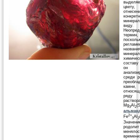
выделя
цвет
отнес
конкрет
минерал
виду.
Неопред
термин,
посколь
регламе
назва
минера
химичес
составу 
он
анализи
среди р
преобла
камни,
относя
ряду т
раство
Mg
Al
(
3
2
альман
2+
Fe
Al
3
2
Значен
родолит
менял
времени