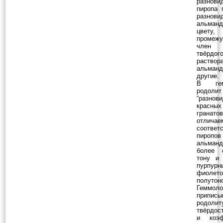
разнови
пиропа 
разнови
альман
цвету,
промежу
член
твёрдог
раствор
альма
другие.
В гем
родо
“разнов
красных
гранатов
отлича
соответ
пиро
альман
более 
тону и
пурпу
фиолет
полутон
Геммоло
приписы
родолит
твёрдос
и коэф