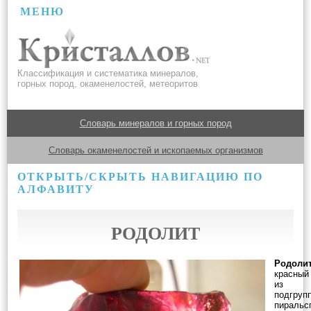
МЕНЮ
Классификация и систематика минералов,
горных пород, окаменелостей, метеоритов
Словарь минералов и горных пород
Словарь окаменелостей и ископаемых организмов
ОТКРЫТЬ/СКРЫТЬ НАВИГАЦИЮ ПО
АЛФАВИТУ
РОДОЛИТ
Родоли
красны
из б
подгруп
пиральс