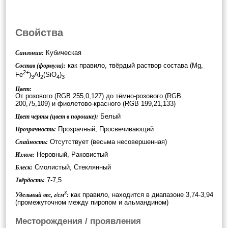
Свойства
Кубическая
Сингония:
как правило, твёрдый раствор состава (Mg,
Состав (формула):
2+
Fe
)
Al
(SiO
)
3
2
4
3
Цвет:
От розового (RGB 255,0,127) до тёмно-розового (RGB
200,75,109) и фиолетово-красного (RGB 199,21,133)
Белый
Цвет черты (цвет в порошке):
Прозрачный, Просвечивающий
Прозрачность:
Отсутствует (весьма несовершенная)
Спайность:
Неровный, Раковистый
Излом:
Смолистый, Стеклянный
Блеск:
7-7,5
Твёрдость:
3
как правило, находится в диапазоне 3,74-3,94
Удельный вес, г/см
:
(промежуточном между пиропом и альмандином)
Месторождения / проявления