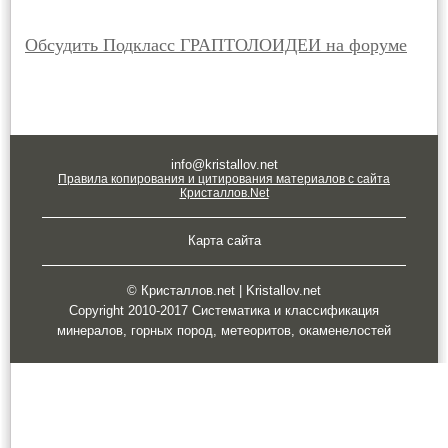
Обсудить Подкласс ГРАПТОЛОИДЕИ на форуме
info@kristallov.net
Правила копирования и цитирования материалов с сайта
Кристаллов.Net
Карта сайта
© Кристаллов.net | Kristallov.net
Copyright 2010-2017 Систематика и классификация
минералов, горных пород, метеоритов, окаменелостей