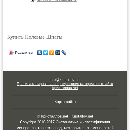
группа
Плагиоклазы
(5)
Купить Полевые Шпаты
Поделиться
info@kristallov.net
Правила копирования и цитирования материалов с сайта
Кристаллов.Net
Карта сайта
© Кристаллов.net | Kristallov.net
Copyright 2010-2017 Систематика и классификация
минералов, горных пород, метеоритов, окаменелостей