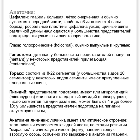
Анатомия:
Цефалон
: глабель большая, чётко очерченная и обычно
сужается к передней части; глабель обычно имеет 4 пары
борозд; росральные пластины цефалона узкие; щечные шипы
различной длины наблюдаются у большинства представителей
подотряда; лицевые швы опистопариевого типа;
Глаза
: голохроические (holocroal), обычно выпуклые и крупные;
Гипостома
: длинная у большенства представителей плавучая
(nantant) у некоторых представитлей прилегающая
(conterminant);
Торакс
: состоит из 8-22 сегментов (у большинства видов 10
сегментов); у некоторых видов сегменты имеют притупленные
плевральные шипы;
Пигидий
: представители подотряда имеют или микропигидий
(micropygous) или почти стандартный пигидий (subisopygous);
число сегментов пигидий различно, может быть от 4 и до более
10; у большинства представителей подотряда на пигидии
отсутствуют шипы;
Анатомия личинки
: личинка имеет эллиптическое строение;
тело личинки суживается к задней части; на стадии развития
"мираспис" личинка уже имеет форму, напоминающую
взрослую особь, особенно это выражено в анатомии глабели.