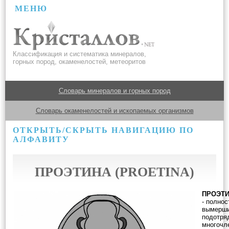
МЕНЮ
Классификация и систематика минералов,
горных пород, окаменелостей, метеоритов
Словарь минералов и горных пород
Словарь окаменелостей и ископаемых организмов
ОТКРЫТЬ/СКРЫТЬ НАВИГАЦИЮ ПО
АЛФАВИТУ
ПРОЭТИНА (PROETINA)
ПРОЭТ
- полно
вымерш
подотря
многочл