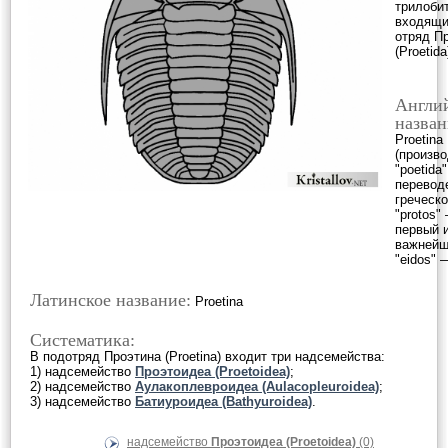
трилоби
входящи
отряд П
(Proetida
Англи
назван
Proetina
(произво
"poetida"
перевод
греческо
"protos"
первый 
важнейш
"eidos" 
Латинское название:
Proetina
Систематика:
В подотряд Проэтина (Proetina) входит три надсемейства:
1) надсемейство
Проэтоидеа (Proetoidea)
;
2) надсемейство
Аулакоплевроидеа (Aulacopleuroidea)
;
3) надсемейство
Батиуроидеа (Bathyuroidea)
.
надсемейство
Проэтоидеа (Proetoidea)
(0)