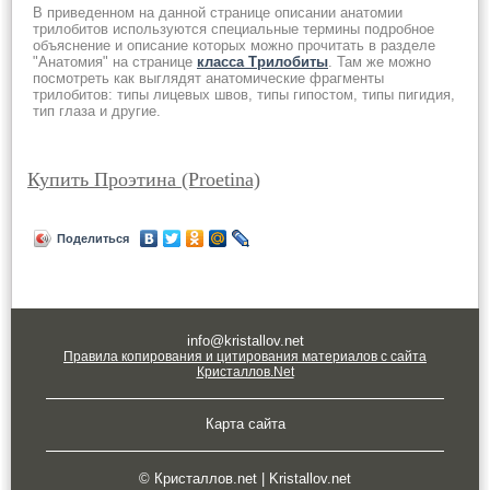
В приведенном на данной странице описании анатомии
трилобитов используются специальные термины подробное
объяснение и описание которых можно прочитать в разделе
"Анатомия" на странице
класса Трилобиты
. Там же можно
посмотреть как выглядят анатомические фрагменты
трилобитов: типы лицевых швов, типы гипостом, типы пигидия,
тип глаза и другие.
Купить Проэтина (Proetina)
Поделиться
info@kristallov.net
Правила копирования и цитирования материалов с сайта
Кристаллов.Net
Карта сайта
© Кристаллов.net | Kristallov.net