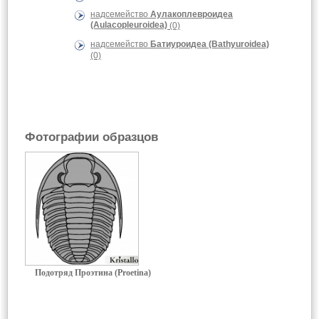
надсемейство
Аулакоплевроидеа
(Aulacopleuroidea)
(0)
надсемейство
Батиуроидеа (Bathyuroidea)
(0)
Фотографии образцов
Подотряд Проэтина (Proetina)