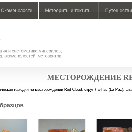
Окаменелости
Метеориты и тектиты
Путешестви
ия и систематика минералов,
д, окаменелостей, метеоритов
МЕСТОРОЖДЕНИЕ RE
ческие находки на месторождении Red Cloud, округ Ла-Пас (La Paz), шт
бразцов