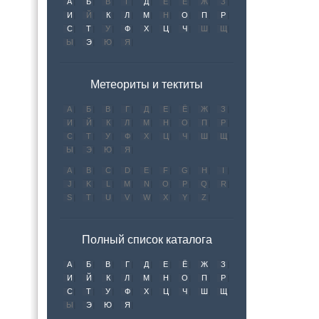
А
Б
В
Г
Д
Е
Ё
Ж
З
И
Й
К
Л
М
Н
О
П
Р
С
Т
У
Ф
Х
Ц
Ч
Ш
Щ
Ы
Э
Ю
Я
Метеориты и тектиты
А
Б
В
Г
Д
Е
Ё
Ж
З
И
Й
К
Л
М
Н
О
П
Р
С
Т
У
Ф
Х
Ц
Ч
Ш
Щ
Ы
Э
Ю
Я
A
B
C
D
E
F
G
H
I
J
K
L
M
N
O
P
Q
R
S
T
U
V
W
X
Y
Z
Полный список каталога
А
Б
В
Г
Д
Е
Ё
Ж
З
И
Й
К
Л
М
Н
О
П
Р
С
Т
У
Ф
Х
Ц
Ч
Ш
Щ
Ы
Э
Ю
Я