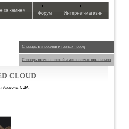
е за камнем
Форум
Интернет-магазин
Словарь минералов и горных пород
Словарь окаменелостей и ископаемых организмов
D CLOUD
ат Аризона, США.