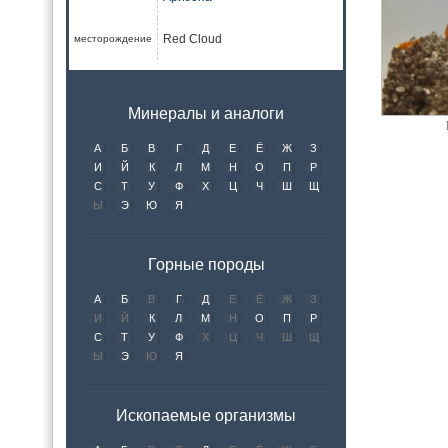
Red Cloud
месторождение
Минералы и аналоги
А
Б
В
Г
Д
Е
Ё
Ж
З
И
Й
К
Л
М
Н
О
П
Р
С
Т
У
Ф
Х
Ц
Ч
Ш
Щ
Ы
Э
Ю
Я
Горные породы
А
Б
В
Г
Д
Е
Ё
Ж
З
И
Й
К
Л
М
Н
О
П
Р
С
Т
У
Ф
Х
Ц
Ч
Ш
Щ
Ы
Э
Ю
Я
Ископаемые организмы