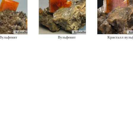
Вульфенит
Вульфенит
Кристалл вуль