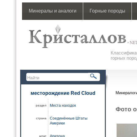
Минералы и аналоги
Горные породы
Классификац
горных поро
месторождение Red Cloud
Минералоги
Места находок
раздел
Фото о
Соединённые Штаты
страна
Америки
Аризона
штат