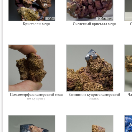
Кристаллы меди
Скелетный кристалл меди
С
Псевдоморфоза самородной меди
Замещение куприта самородной
Ча
по куприту
медью