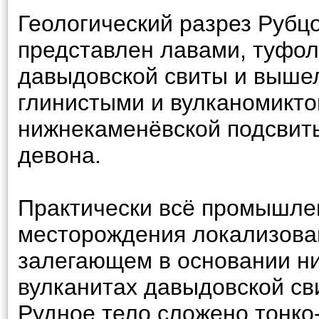
Геологический разрез Рубц
представлен лавами, туфо
давыдовской свиты и выш
глинистыми и вулканомикт
нижнекаменёвской подсвиты
девона.
Практически всё промышле
месторождения локализован
залегающем в основании н
вулканитах давыдовской св
Рудное тело сложено тонк