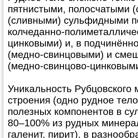
пятнистыми, полосчатыми 
(сливными) сульфидными п
колчеданно-полиметалличе
цинковыми) и, в подчинённ
(медно-свинцовыми) и см
(медно-свинцово-цинковыми
Уникальность Рубцовского 
строения (одно рудное тел
полезных компонентов в су
80–100% из рудных минерал
галенит, пирит), в разнооб