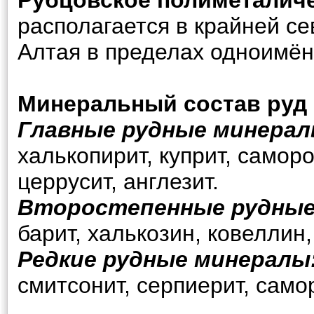
Рубцовское полиметалич
располагается в крайней се
Алтая в пределах одноимён
Минеральный состав руд
Главные рудные минерал
халькопирит, куприт, саморо
церрусит, англезит.
Второстепенные рудные
барит, халькозин, ковеллин
Редкие рудные минералы
смитсонит, серпиерит, само