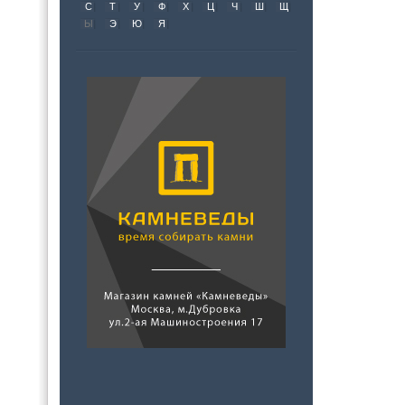
С
Т
У
Ф
Х
Ц
Ч
Ш
Щ
Ы
Э
Ю
Я