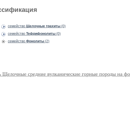
ссификация
семейство
Щелочные трахиты
(0)
семейство
Тефрифонолиты
(0)
семейство
Фонолиты
(2)
ь Щелочные средние вулканические горные породы на ф