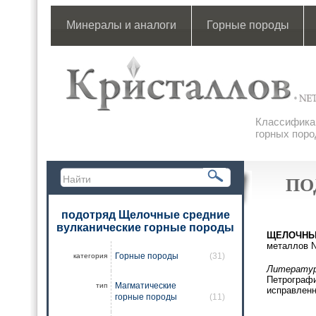
Минералы и аналоги
Горные породы
Классификац
горных поро
ПО
подотряд Щелочные средние
вулканические горные породы
ЩЕЛОЧНЫ
металлов 
Горные породы
(31)
категория
Литератур
Петрографи
Магматические
тип
исправленн
горные породы
(11)