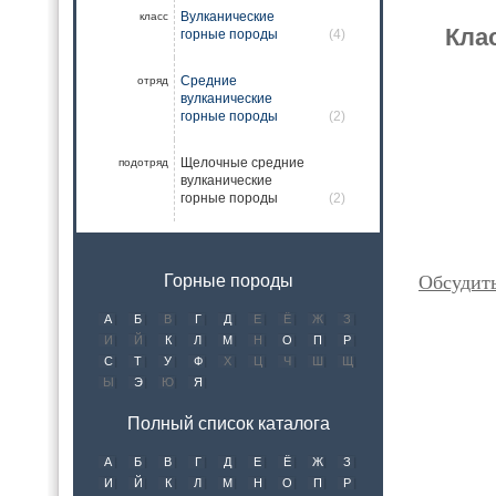
Вулканические
класс
Кла
горные породы
(4)
Средние
отряд
вулканические
горные породы
(2)
Щелочные средние
подотряд
вулканические
горные породы
(2)
Обсудит
Горные породы
А
Б
В
Г
Д
Е
Ё
Ж
З
И
Й
К
Л
М
Н
О
П
Р
С
Т
У
Ф
Х
Ц
Ч
Ш
Щ
Ы
Э
Ю
Я
Полный список каталога
А
Б
В
Г
Д
Е
Ё
Ж
З
И
Й
К
Л
М
Н
О
П
Р