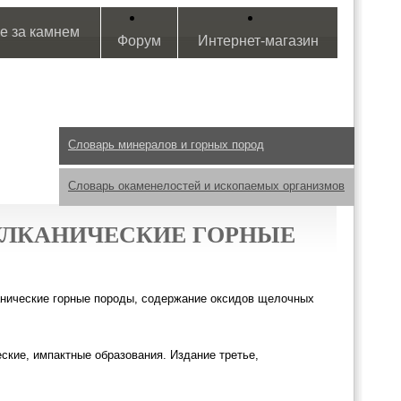
е за камнем
Форум
Интернет-магазин
Словарь минералов и горных пород
Словарь окаменелостей и ископаемых организмов
УЛКАНИЧЕСКИЕ ГОРНЫЕ
нические горные породы, содержание оксидов щелочных
кие, импактные образования. Издание третье,