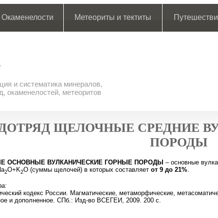
Окаменелости
Метеориты и тектиты
Путешестви
ия и систематика минералов,
д, окаменелостей, метеоритов
ДОТРЯД ЩЕЛОЧНЫЕ СРЕДНИЕ В
ПОРОДЫ
Е ОСНОВНЫЕ ВУЛКАНИЧЕСКИЕ ГОРНЫЕ ПОРОДЫ
– основные вулка
Na
O+K
O (суммы щелочей) в которых составляет
от 9 до 21%
.
2
2
а:
ческий кодекс России. Магматические, метаморфические, метасоматичес
ое и дополненное. СПб.: Изд-во ВСЕГЕИ, 2009. 200 с.