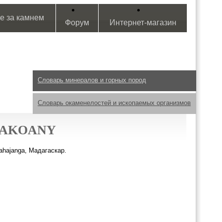
е за камнем
Форум
Интернет-магазин
Словарь минералов и горных пород
Словарь окаменелостей и ископаемых организмов
SAKOANY
ahajanga, Мадагаскар.