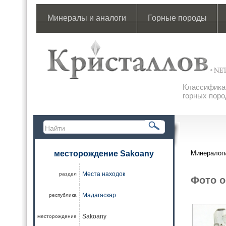
Минералы и аналоги
Горные породы
Классификац
горных поро
месторождение Sakoany
Минералоги
Места находок
раздел
Фото о
Мадагаскар
республика
Sakoany
месторождение