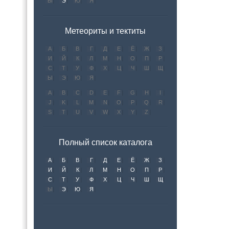
Ы
Э
Ю
Я
Метеориты и тектиты
А
Б
В
Г
Д
Е
Ё
Ж
З
И
Й
К
Л
М
Н
О
П
Р
С
Т
У
Ф
Х
Ц
Ч
Ш
Щ
Ы
Э
Ю
Я
A
B
C
D
E
F
G
H
I
J
K
L
M
N
O
P
Q
R
S
T
U
V
W
X
Y
Z
Полный список каталога
А
Б
В
Г
Д
Е
Ё
Ж
З
И
Й
К
Л
М
Н
О
П
Р
С
Т
У
Ф
Х
Ц
Ч
Ш
Щ
Ы
Э
Ю
Я