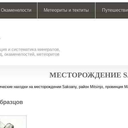
Окаменелости
Метеориты и тектиты
Путешестви
ия и систематика минералов,
д, окаменелостей, метеоритов
МЕСТОРОЖДЕНИЕ 
ческие находки на месторождении Sakoany, район Mitsinjo, провинция M
бразцов