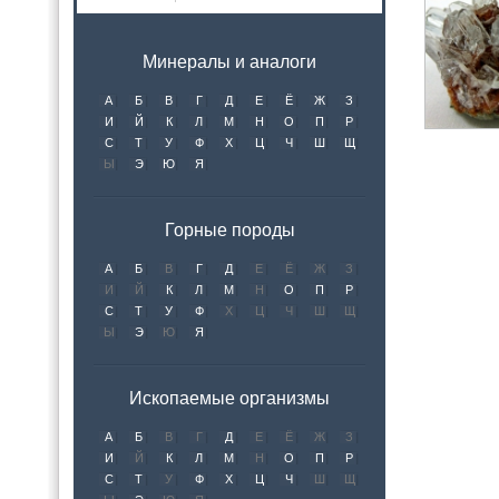
Минералы и аналоги
А
Б
В
Г
Д
Е
Ё
Ж
З
И
Й
К
Л
М
Н
О
П
Р
С
Т
У
Ф
Х
Ц
Ч
Ш
Щ
Ы
Э
Ю
Я
Горные породы
А
Б
В
Г
Д
Е
Ё
Ж
З
И
Й
К
Л
М
Н
О
П
Р
С
Т
У
Ф
Х
Ц
Ч
Ш
Щ
Ы
Э
Ю
Я
Ископаемые организмы
А
Б
В
Г
Д
Е
Ё
Ж
З
И
Й
К
Л
М
Н
О
П
Р
С
Т
У
Ф
Х
Ц
Ч
Ш
Щ