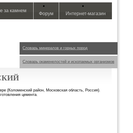
е за камнем
Форум
Интернет-магазин
Словарь минералов и горных пород
Словарь окаменелостей и ископаемых организмов
СКИЙ
ре (Коломенский район, Московская область, Россия).
готовления цемента.