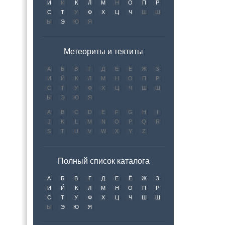
И
Й
К
Л
М
Н
О
П
Р
С
Т
У
Ф
Х
Ц
Ч
Ш
Щ
Ы
Э
Ю
Я
Метеориты и тектиты
А
Б
В
Г
Д
Е
Ё
Ж
З
И
Й
К
Л
М
Н
О
П
Р
С
Т
У
Ф
Х
Ц
Ч
Ш
Щ
Ы
Э
Ю
Я
A
B
C
D
E
F
G
H
I
J
K
L
M
N
O
P
Q
R
S
T
U
V
W
X
Y
Z
Полный список каталога
А
Б
В
Г
Д
Е
Ё
Ж
З
И
Й
К
Л
М
Н
О
П
Р
С
Т
У
Ф
Х
Ц
Ч
Ш
Щ
Ы
Э
Ю
Я