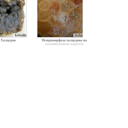
Халцедон
Псевдоморфоза халцедона по
колониальному кораллу