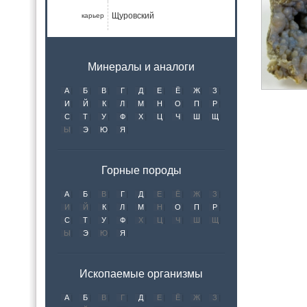
Щуровский
карьер
Минералы и аналоги
А
Б
В
Г
Д
Е
Ё
Ж
З
И
Й
К
Л
М
Н
О
П
Р
С
Т
У
Ф
Х
Ц
Ч
Ш
Щ
Ы
Э
Ю
Я
Горные породы
А
Б
В
Г
Д
Е
Ё
Ж
З
И
Й
К
Л
М
Н
О
П
Р
С
Т
У
Ф
Х
Ц
Ч
Ш
Щ
Ы
Э
Ю
Я
Ископаемые организмы
А
Б
В
Г
Д
Е
Ё
Ж
З