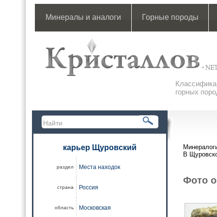
Минералы и аналоги
Горные породы
Классификац
горных поро
карьер Щуровский
Минералоги
В Щуровско
Места находок
раздел
Фото о
Россия
страна
Московская
область