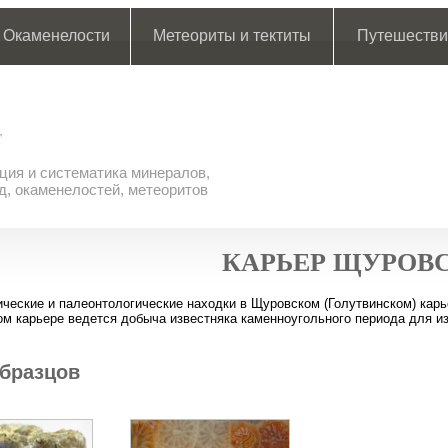
Окаменелости
Метеориты и тектиты
Путешестви
ия и систематика минералов,
д, окаменелостей, метеоритов
КАРЬЕР ЩУРОВ
ческие и палеонтологические находки в Щуровском (Голутвинском) карье
м карьере ведется добыча известняка каменноугольного периода для из
бразцов