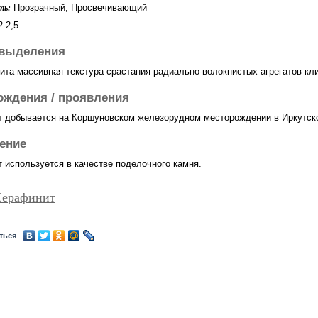
Прозрачный, Просвечивающий
ть:
-2,5
выделения
ита массивная текстура срастания радиально-волокнистых агрегатов кл
ождения / проявления
 добывается на Коршуновском железорудном месторождении в Иркутско
ение
 используется в качестве поделочного камня.
Серафинит
ться