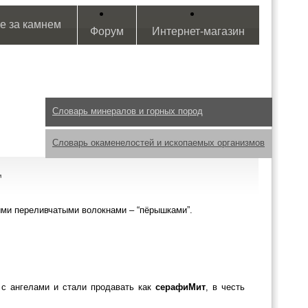
е за камнем
Форум
Интернет-магазин
Словарь минералов и горных пород
Словарь окаменелостей и ископаемых организмов
Т
ми переливчатыми волокнами – “пёрышками”.
 с ангелами и стали продавать как
серафиМит
, в честь