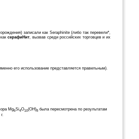
рождения) записали как Seraphinite (либо так перевели*,
 как
серафиНит
, вызвав среди российских торговцев и их
именно его использование представляется правильным).
лора Mg
Si
O
(OH)
была пересмотрена по результатам
6
4
10
8
г.