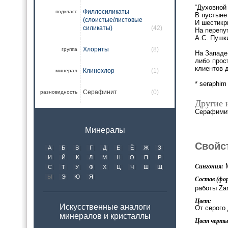
“Духовной
Филлосиликаты
подкласс
В пустыне
(слоистые/листовые
И шестик
силикаты)
(42)
На перепу
А.С. Пушк
Хлориты
(8)
группа
На Западе
либо прос
клиентов 
Клинохлор
(1)
минерал
* seraphim
Серафинит
(0)
разновидность
Другие 
Серафимит
Минералы
Свойс
А
Б
В
Г
Д
Е
Ё
Ж
З
И
Й
К
Л
М
Н
О
П
Р
М
Сингония:
С
Т
У
Ф
Х
Ц
Ч
Ш
Щ
Ы
Э
Ю
Я
Состав (фор
работы Zan
Цвет:
Искусственные аналоги
От серого
минералов и кристаллы
Цвет черты 