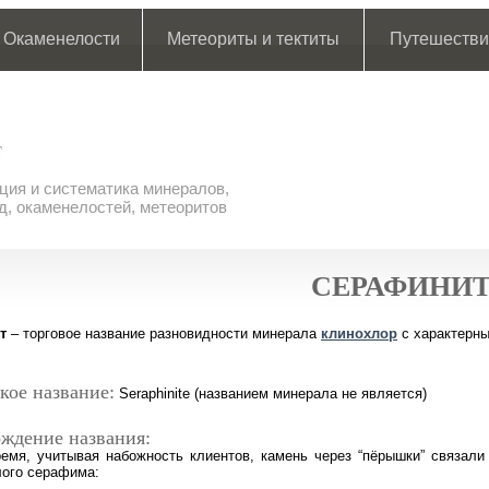
Окаменелости
Метеориты и тектиты
Путешестви
ия и систематика минералов,
д, окаменелостей, метеоритов
СЕРАФИНИ
т
– торговое название разновидности минерала
клинохлор
с характерны
кое название:
Seraphinite (названием минерала не является)
ждение названия:
емя, учитывая набожность клиентов, камень через “пёрышки” связали
ого серафима: