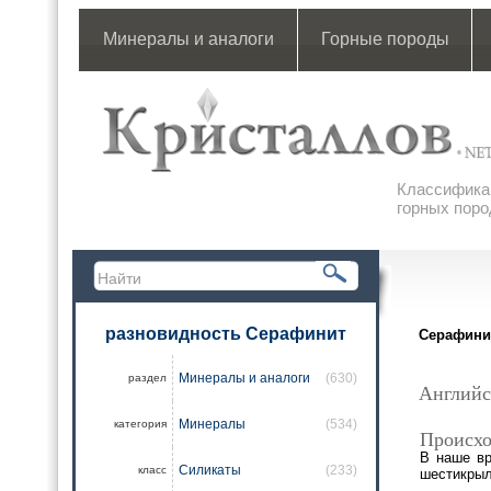
Минералы и аналоги
Горные породы
Классификац
горных поро
разновидность Серафинит
Серафини
Минералы и аналоги
(630)
раздел
Английс
Минералы
(534)
категория
Происхо
В наше вр
Силикаты
(233)
класс
шестикрыл