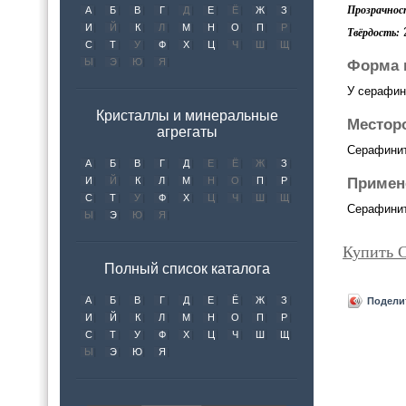
Прозрачнос
А
Б
В
Г
Д
Е
Ё
Ж
З
И
Й
К
Л
М
Н
О
П
Р
2
Твёрдость:
С
Т
У
Ф
Х
Ц
Ч
Ш
Щ
Ы
Э
Ю
Я
Форма 
У серафин
Кристаллы и минеральные
Местор
агрегаты
Серафинит
А
Б
В
Г
Д
Е
Ё
Ж
З
Примен
И
Й
К
Л
М
Н
О
П
Р
С
Т
У
Ф
Х
Ц
Ч
Ш
Щ
Серафинит
Ы
Э
Ю
Я
Купить 
Полный список каталога
А
Б
В
Г
Д
Е
Ё
Ж
З
Подели
И
Й
К
Л
М
Н
О
П
Р
С
Т
У
Ф
Х
Ц
Ч
Ш
Щ
Ы
Э
Ю
Я