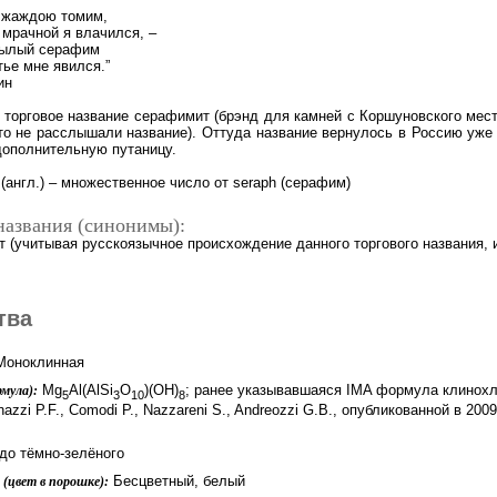
 жаждою томим,
 мрачной я влачился, –
рылый серафим
тье мне явился.”
ин
 торговое название серафимит (брэнд для камней с Коршуновского место
то не расслышали название). Оттуда название вернулось в Россию уже
дополнительную путаницу.
 (англ.) – множественное число от seraph (серафим)
названия (синонимы):
 (учитывая русскоязычное происхождение данного торгового названия, 
тва
оноклинная
Mg
Al(AlSi
O
)(OH)
; ранее указывавшаяся IMA формула клинох
мула):
5
3
10
8
azzi P.F., Comodi P., Nazzareni S., Andreozzi G.B., опубликованной в 2009 
 до тёмно-зелёного
Бесцветный, белый
(цвет в порошке):