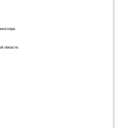
инохлора.
й области.