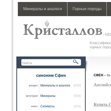
Минералы и аналоги
Горные породы
Классификац
горных поро
синоним Сфен
СФЕН
– то
Английск
Минералы и аналоги
(630)
раздел
Минералы
(534)
категория
Купить 
Силикаты
(233)
класс