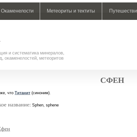
Окаменелости
Метеориты и тектиты
Путешестви
ия и систематика минералов,
д, окаменелостей, метеоритов
СФЕН
 же, что
Титанит
(синоним).
ое название:
Sphen, sphene
Сфен