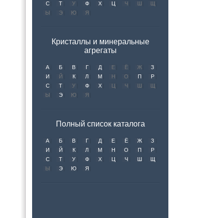
С
Т
У
Ф
Х
Ц
Ч
Ш
Щ
Ы
Э
Ю
Я
Кристаллы и минеральные
агрегаты
А
Б
В
Г
Д
Е
Ё
Ж
З
И
Й
К
Л
М
Н
О
П
Р
С
Т
У
Ф
Х
Ц
Ч
Ш
Щ
Ы
Э
Ю
Я
Полный список каталога
А
Б
В
Г
Д
Е
Ё
Ж
З
И
Й
К
Л
М
Н
О
П
Р
С
Т
У
Ф
Х
Ц
Ч
Ш
Щ
Ы
Э
Ю
Я