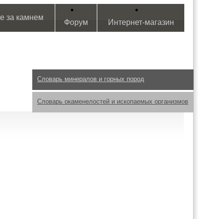
е за камнем
Форум
Интернет-магазин
Словарь минералов и горных пород
Словарь окаменелостей и ископаемых организмов