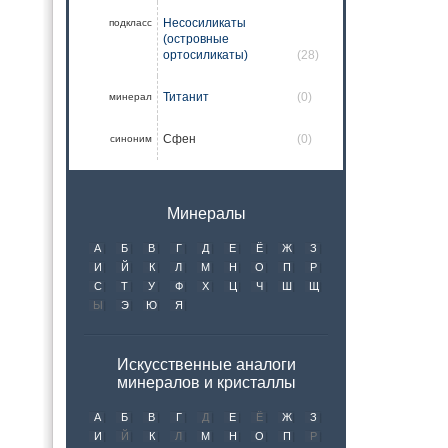
Несосиликаты
подкласс
(островные
ортосиликаты)
(28)
Титанит
(0)
минерал
Сфен
(0)
синоним
Минералы
А
Б
В
Г
Д
Е
Ё
Ж
З
И
Й
К
Л
М
Н
О
П
Р
С
Т
У
Ф
Х
Ц
Ч
Ш
Щ
Ы
Э
Ю
Я
Искусственные аналоги
минералов и кристаллы
А
Б
В
Г
Д
Е
Ё
Ж
З
И
Й
К
Л
М
Н
О
П
Р