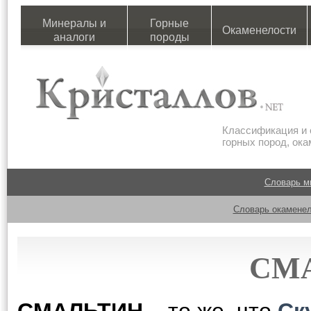
Минералы и
Горные
Окаменелости
аналоги
породы
Классификация и 
горных пород, ок
Словарь м
Словарь окаменел
СМ