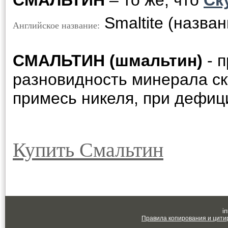
СМАЛЬТИН
– то же, что
Ск
Smaltite (назва
Английское название:
СМАЛЬТИН (шмальтин)
- п
разновидность минерала ск
примесь
никеля, при дефиц
Купить Смальтин
in
Правила копирования и цити