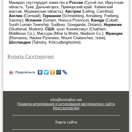
Минерал скуттерудит известен в
России
(Сухой лог, Иркутская
область; Тува; Дальнегорск, Приморский край; Хибинский
массив, Мурманская область);
Австрии
(Lolling, Carinthia);
Англии
(Cornwall);
Германии
(Schneeberg, Annaberg; Freiberg,
Saxony);
Испании
(Gistain, Huesca Province);
Канаде
(Cobalt;
South Lorrain Township; Sudbury; Gowganda, Ontario);
Норвегии
(Skutterud, Modum);
США
, штат Коннектикут (Chatham,
Middlesex Co.), Миссури (Mine la Motte, Madison Co.);
Франции
(Riomanou, Hautes-Pyrenees; Mount Chalanches, Isere);
Шотландии
(Talnotry, Kirkcudbrightshire).
Купить Скуттерудит
Поделиться
info@kristallov.net
Правила копирования и цитирования материалов с сайта
Кристаллов.Net
Карта сайта