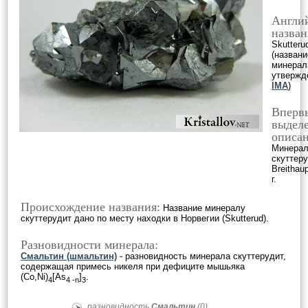
Англи
назван
Skutterud
(названи
минерал
утвержд
IMA
)
Вперв
выделе
описан
Минера
скуттер
Breithau
г.
Происхождение названия:
Название минералу
скуттерудит дано по месту находки в Норвегии (Skutterud).
Разновидности минерала:
Смальтин (шмальтин)
- разновидность минерала скуттерудит,
содержащая примесь никеля при дефиците мышьяка
(Co,Ni)
[As
]
.
4
4 -n
3
разновидность
Смальтин
(0)