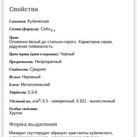
Свойства
Кубическая
Сингония:
CoAs
Состав (формула):
3-x
Цвет:
Оловянно-белый до стально-серого. Характерна серая,
радужная побежалость.
Черный
Цвет черты (цвет в порошке):
Непрозрачный
Прозрачность:
Средняя
Спайность:
Неровный
Излом:
Металлический
Блеск:
5,5-6
Твёрдость:
3
6.5 - измеренный; 6.821 - вычисленный
Удельный вес, г/см
:
Особые свойства:
Хрупок
Форма выделения
Минерал скуттерудит образует кристаллы кубического,