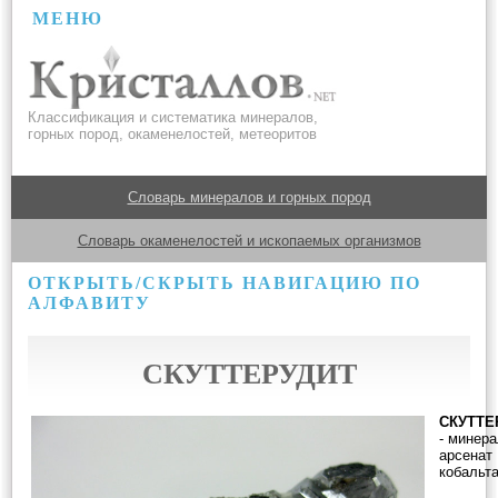
МЕНЮ
Классификация и систематика минералов,
горных пород, окаменелостей, метеоритов
Словарь минералов и горных пород
Словарь окаменелостей и ископаемых организмов
ОТКРЫТЬ/СКРЫТЬ НАВИГАЦИЮ ПО
АЛФАВИТУ
СКУТТЕРУДИТ
СКУТТЕ
- минера
арсенат
кобальта