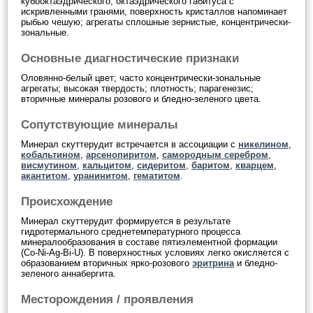
кубооктаэдрического, октаэдрического габитуса с
искривленными гранями, поверхность кристаллов напоминает
рыбью чешую; агрегаты сплошные зернистые, концентрически-
зональные.
Основные диагностические признаки
Оловянно-белый цвет; часто концентрически-зональные
агрегаты; высокая твердость; плотность; парагенезис;
вторичные минералы розового и бледно-зеленого цвета.
Сопутствующие минералы
Минерал скуттерудит встречается в ассоциации с
никелином
,
кобальтином
,
арсенопиритом
,
самородным серебром
,
висмутином
,
кальцитом
,
сидеритом
,
баритом
,
кварцем
,
акантитом
,
уранинитом
,
гематитом
.
Происхождение
Минерал скуттерудит формируется в результате
гидротермального среднетемпературного процесса
минералообразования в составе пятиэлементной формации
(Co-Ni-Ag-Bi-U). В поверхностных условиях легко окисляется с
образованием вторичных ярко-розового
эритрина
и бледно-
зеленого аннабергита.
Месторождения / проявления