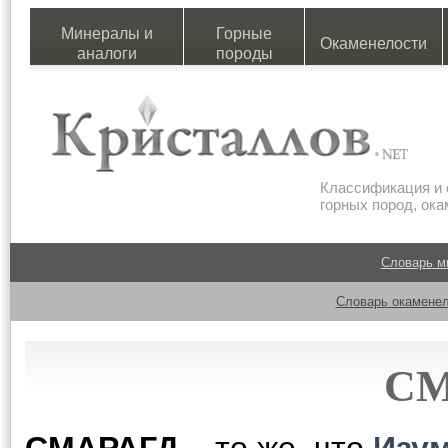
Минералы и
Горные
Окаменелости
аналоги
породы
Классификация и 
горных пород, ок
Словарь м
Словарь окаменел
СМ