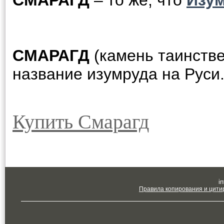
СМАРАГД
– то же, что
Изу
СМАРАГД
(камень таинств
название изумруда на Руси
Купить Смарагд
in
Правила копирования и цити