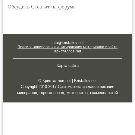
Обсудить Стеатит на форуме
info@kristallov.net
Правила копирования и цитирования материалов с сайта
Кристаллов.Net
Карта сайта
© Кристаллов.net | Kristallov.net
Copyright 2010-2017 Систематика и классификация
минералов, горных пород, метеоритов, окаменелостей