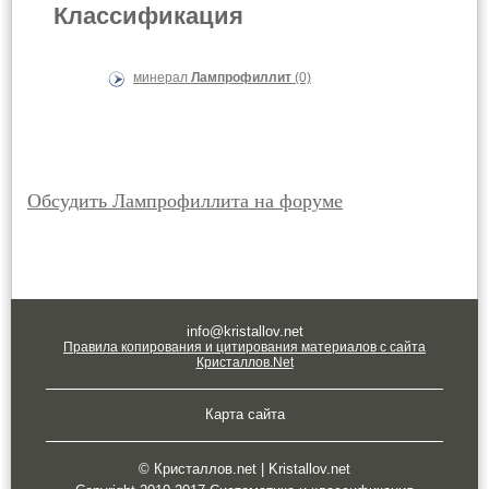
Классификация
минерал
Лампрофиллит
(0)
Обсудить Лампрофиллита на форуме
info@kristallov.net
Правила копирования и цитирования материалов с сайта
Кристаллов.Net
Карта сайта
© Кристаллов.net | Kristallov.net