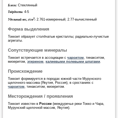
Стеклянный
Блеск:
4-5
Твёрдость:
3
2.761-измеренный; 2.77-вычисленный
Удельный вес, г/см
:
Форма выделения
Токкоит образует столбчатые кристаллы; радиально-лучистые
агрегаты.
Сопутствующие минералы
Токкоит встречается в ассоциации с
чароитом
, тинакситом,
мизеритом,
эгирином
,
калиевыми полевыми шпатами
.
Происхождение
Токкоит формируется в породах южной части Мурунского
щелочного массива (Якутия, Россия), в сростаниях с
чароитом
, тинакситом, мизеритом.
Месторождения / проявления
Токкоит известен в
России
(междуречье реки Токко и Чара,
Мурунский щелочной массив, Якутия).