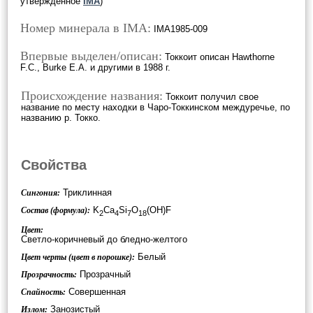
утверждённое
IMA
)
Номер минерала в IMA:
IMA1985-009
Впервые выделен/описан:
Токкоит описан Hawthorne
F.C., Burke E.A. и другими в 1988 г.
Происхождение названия:
Токкоит получил свое
название по месту находки в Чаро-Токкинском междуречье, по
названию р. Токко.
Свойства
Триклинная
Сингония:
K
Ca
Si
O
(OH)F
Состав (формула):
2
4
7
18
Цвет:
Светло-коричневый до бледно-желтого
Белый
Цвет черты (цвет в порошке):
Прозрачный
Прозрачность:
Совершенная
Спайность:
Занозистый
Излом: