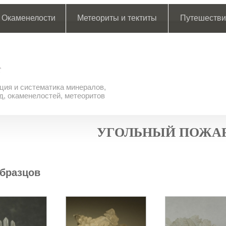
Окаменелости
Метеориты и тектиты
Путешестви
ия и систематика минералов,
д, окаменелостей, метеоритов
УГОЛЬНЫЙ ПОЖАР
бразцов