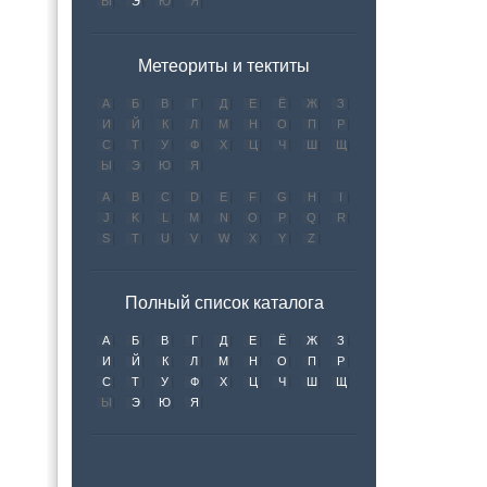
Ы
Э
Ю
Я
Метеориты и тектиты
А
Б
В
Г
Д
Е
Ё
Ж
З
И
Й
К
Л
М
Н
О
П
Р
С
Т
У
Ф
Х
Ц
Ч
Ш
Щ
Ы
Э
Ю
Я
A
B
C
D
E
F
G
H
I
J
K
L
M
N
O
P
Q
R
S
T
U
V
W
X
Y
Z
Полный список каталога
А
Б
В
Г
Д
Е
Ё
Ж
З
И
Й
К
Л
М
Н
О
П
Р
С
Т
У
Ф
Х
Ц
Ч
Ш
Щ
Ы
Э
Ю
Я