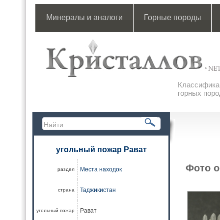
Минералы и аналоги
Горные породы
Классификац
горных поро
угольный пожар Рават
Фото о
Места находок
раздел
Таджикистан
страна
Рават
угольный пожар