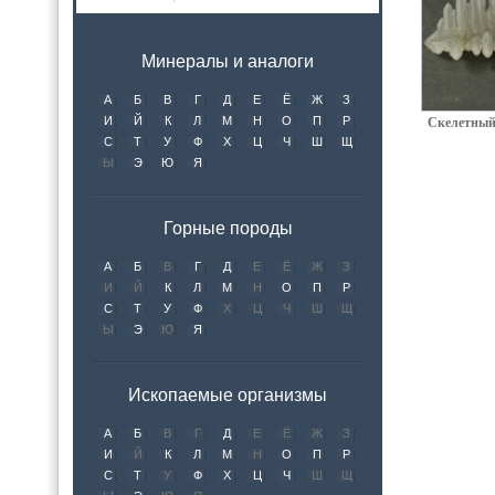
Минералы и аналоги
А
Б
В
Г
Д
Е
Ё
Ж
З
И
Й
К
Л
М
Н
О
П
Р
Скелетный
С
Т
У
Ф
Х
Ц
Ч
Ш
Щ
Ы
Э
Ю
Я
Горные породы
А
Б
В
Г
Д
Е
Ё
Ж
З
И
Й
К
Л
М
Н
О
П
Р
С
Т
У
Ф
Х
Ц
Ч
Ш
Щ
Ы
Э
Ю
Я
Ископаемые организмы
А
Б
В
Г
Д
Е
Ё
Ж
З
И
Й
К
Л
М
Н
О
П
Р
С
Т
У
Ф
Х
Ц
Ч
Ш
Щ