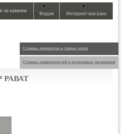
е за камнем
Форум
Интернет-магазин
Словарь минералов и горных пород
Словарь окаменелостей и ископаемых организмов
 РАВАТ