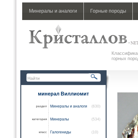
Минералы и аналоги
Горные породы
Классификац
горных поро
минерал Виллиомит
Минералы и аналоги
(630)
раздел
Минералы
(534)
категория
Галогениды
(10)
класс