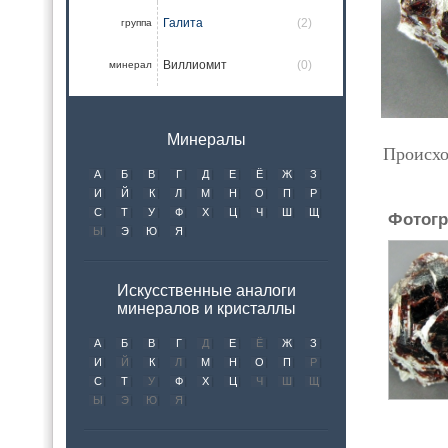
Галита
(2)
группа
Виллиомит
(0)
минерал
Минералы
Происхо
А
Б
В
Г
Д
Е
Ё
Ж
З
И
Й
К
Л
М
Н
О
П
Р
С
Т
У
Ф
Х
Ц
Ч
Ш
Щ
Фотогр
Ы
Э
Ю
Я
Искусственные аналоги
минералов и кристаллы
А
Б
В
Г
Д
Е
Ё
Ж
З
И
Й
К
Л
М
Н
О
П
Р
С
Т
У
Ф
Х
Ц
Ч
Ш
Щ
Ы
Э
Ю
Я