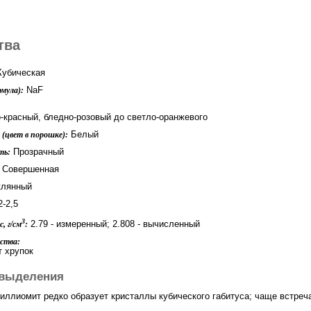
тва
убическая
NaF
мула):
-красный, бледно-розовый до светло-оранжевого
Белый
(цвет в порошке):
Прозрачный
ть:
Совершенная
лянный
-2,5
3
2.79 - измеренный; 2.808 - вычисленный
, г/см
:
ства:
 хрупок
выделения
иллиомит редко образует кристаллы кубического габитуса; чаще встреча