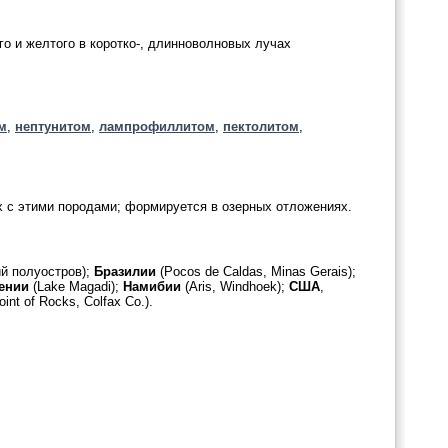
о и желтого в коротко-, длинноволновых лучах
м
,
нептунитом
,
лампрофиллитом
,
пектолитом
,
х с этими породами; формируется в озерных отложениях.
ий полуостров);
Бразилии
(Pocos de Caldas, Minas Gerais);
ении
(Lake Magadi);
Намибии
(Aris, Windhoek);
США
,
int of Rocks, Colfax Co.).