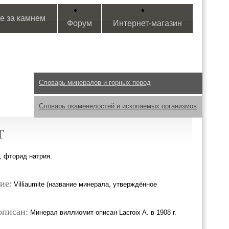
е за камнем
Форум
Интернет-магазин
Словарь минералов и горных пород
Словарь окаменелостей и ископаемых организмов
Т
, фторид натрия.
ие:
Villiaumite (название минерала, утверждённое
описан:
Минерал виллиомит описан Lacroix A. в 1908 г.