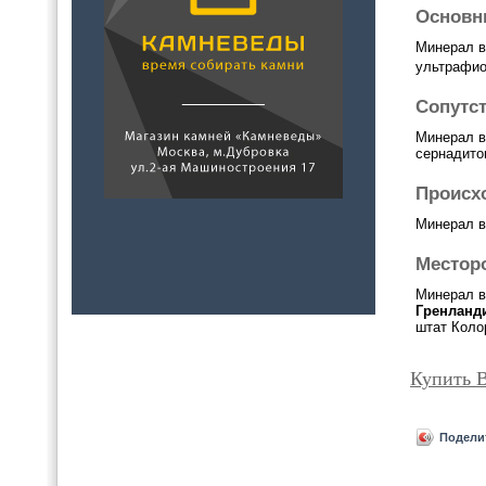
Основн
Минерал в
ультрафио
Сопутс
Минерал в
сернадит
Происх
Минерал в
Местор
Минерал в
Гренланд
штат Колор
Купить 
Подели