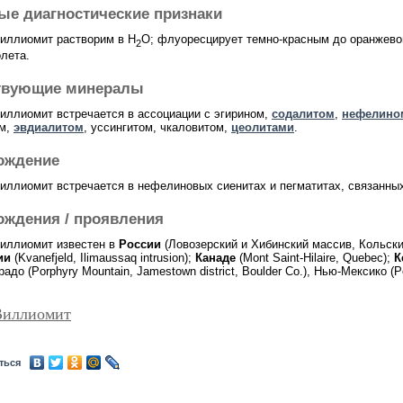
ые диагностические признаки
иллиомит растворим в H
O; флуоресцирует темно-красным до оранжевог
2
лета.
твующие минералы
иллиомит встречается в ассоциации с эгирином,
содалитом
,
нефелино
ом,
эвдиалитом
, уссингитом, чкаловитом,
цеолитами
.
ождение
иллиомит встречается в нефелиновых сиенитах и пегматитах, связанны
ождения / проявления
иллиомит известен в
России
(Ловозерский и Хибинский массив, Кольск
ии
(Kvanefjeld, Ilimaussaq intrusion);
Канаде
(Mont Saint-Hilaire, Quebec);
К
адо (Porphyry Mountain, Jamestown district, Boulder Co.), Нью-Мексико (Po
Виллиомит
ться