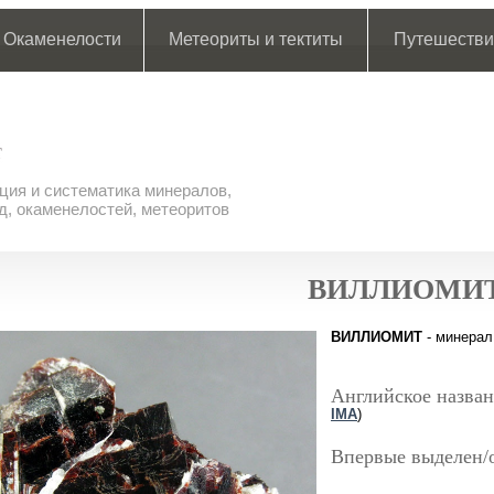
Окаменелости
Метеориты и тектиты
Путешестви
ия и систематика минералов,
д, окаменелостей, метеоритов
ВИЛЛИОМИ
ВИЛЛИОМИТ
- минерал
Английское назван
IMA
)
Впервые выделен/