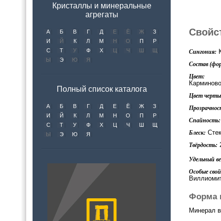
Кристаллы и минеральные
агрегаты
Свойс
А
Б
В
Г
Д
Е
Ё
Ж
З
И
Й
К
Л
М
Н
О
П
Р
С
Т
У
Ф
Х
Ц
Ч
Ш
Щ
К
Сингония:
Ы
Э
Ю
Я
Состав (фор
Цвет:
Карминово
Полный список каталога
Цвет черты 
А
Б
В
Г
Д
Е
Ё
Ж
З
Прозрачнос
И
Й
К
Л
М
Н
О
П
Р
Спайность:
С
Т
У
Ф
Х
Ц
Ч
Ш
Щ
Стек
Блеск:
Ы
Э
Ю
Я
2
Твёрдость:
Удельный вес
Особые свой
Виллиомит
Форма 
Минерал в