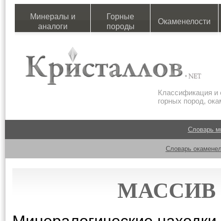
Минералы и
Горные
Окаменелости
аналоги
породы
Классификация и 
горных пород, ок
Словарь м
Словарь окаменел
МАССИВ