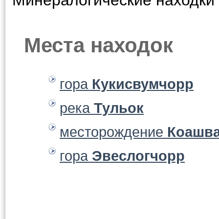
Минералогические находки 
Места находок
гора
Кукисвумчорр
река
Тульок
месторождение
Коашв
гора
Эвеслогчорр