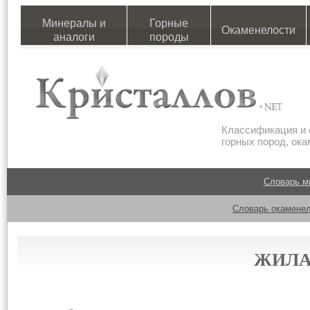
Минералы и
Горные
Окаменелости
аналоги
породы
Классификация и 
горных пород, ок
Словарь м
Словарь окаменел
ЖИЛА