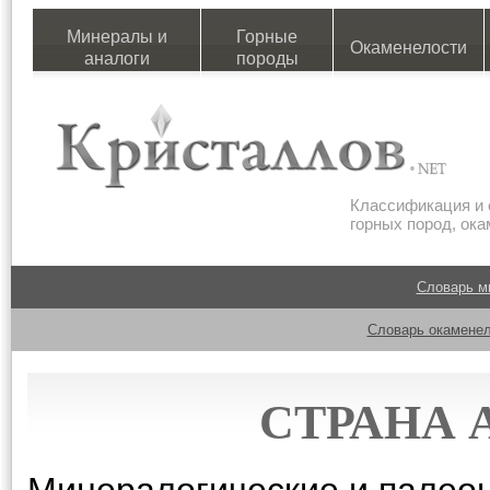
Минералы и
Горные
Окаменелости
аналоги
породы
Классификация и 
горных пород, ок
Словарь м
Словарь окаменел
СТРАНА 