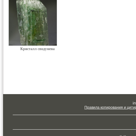
Кристалл сподумена
in
Правила копирования и цити