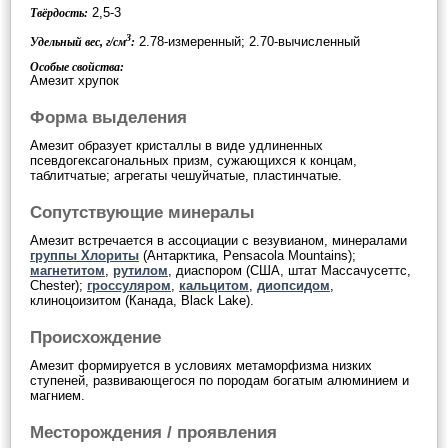
2,5-3
Твёрдость:
3
2.78-измеренный; 2.70-вычисленный
Удельный вес, г/см
:
Особые свойства:
Амезит хрупок
Форма выделения
Амезит образует кристаллы в виде удлиненных
псевдогексагональных призм, сужающихся к концам,
таблитчатые; агрегаты чешуйчатые, пластинчатые.
Сопутствующие минералы
Амезит встречается в ассоциации с везувианом, минералами
группы Хлориты
(Антарктика, Pensacola Mountains);
магнетитом
,
рутилом
, диаспором (США, штат Массачусеттс,
Chester);
гроссуляром
,
кальцитом
,
диопсидом
,
клиноцоизитом (Канада, Black Lake).
Происхождение
Амезит формируется в условиях метаморфизма низких
ступеней, развивающегося по породам богатым алюминием и
магнием.
Месторождения / проявления