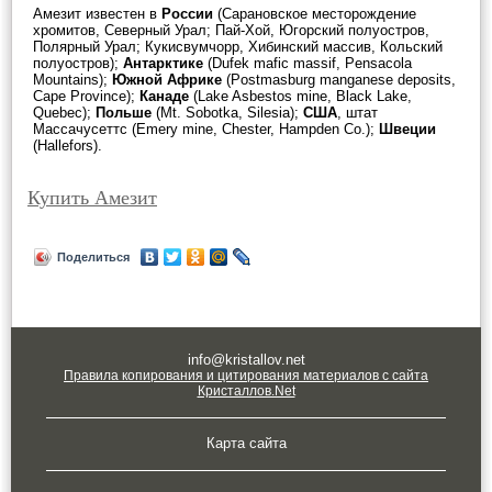
Амезит известен в
России
(Сарановское месторождение
хромитов, Северный Урал; Пай-Хой, Югорский полуостров,
Полярный Урал; Кукисвумчорр, Хибинский массив, Кольский
полуостров);
Антарктике
(Dufek mafic massif, Pensacola
Mountains);
Южной Африке
(Postmasburg manganese deposits,
Cape Province);
Канаде
(Lake Asbestos mine, Black Lake,
Quebec);
Польше
(Mt. Sobotka, Silesia);
США
, штат
Массачусеттс (Emery mine, Chester, Hampden Co.);
Швеции
(Hallefors).
Купить Амезит
Поделиться
info@kristallov.net
Правила копирования и цитирования материалов с сайта
Кристаллов.Net
Карта сайта