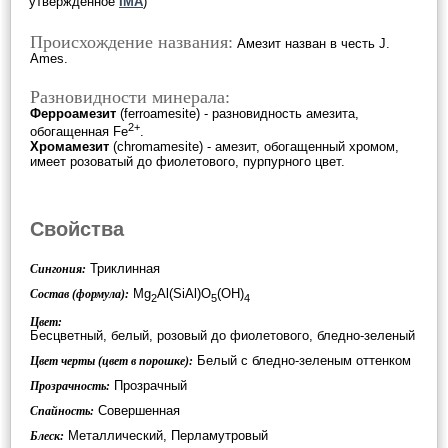
утверждённое
IMA
)
Происхождение названия:
Амезит назван в честь J.
Ames.
Разновидности минерала:
Ферроамезит
(ferroamesite) - разновидность амезита,
2+
обогащенная Fe
.
Хромамезит
(chromamesite) - амезит, обогащенный хромом,
имеет розоватый до фиолетового, пурпурного цвет.
Свойства
Триклинная
Сингония:
Mg
Al(SiAl)O
(OH)
Состав (формула):
2
5
4
Цвет:
Бесцветный, белый, розовый до фиолетового, бледно-зеленый
Белый с бледно-зеленым оттенком
Цвет черты (цвет в порошке):
Прозрачный
Прозрачность:
Совершенная
Спайность:
Металлический, Перламутровый
Блеск: