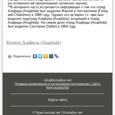
(из особенностей произношения латинских звуков);
**В интернете часто встречается информация о том что отряд
Азафида (Asaphida) был выделен Фортей и Чаттертоном (Fortey
and Chatterton) в 1988 году. Однако это не верно т.к. ими был
выделен подотряд Азафина (Asaphina), входящий в отряд
Азафида (Asaphida). На самом деле отряд Азафида (Asaphida)
был выделен Салтером (Salter) в 1864 году.
Купить Азафида (Asaphida)
Поделиться
info@kristallov.net
Правила копирования и цитирования материалов с сайта
Кристаллов.Net
Карта сайта
© Кристаллов.net | Kristallov.net