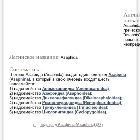
Англи
назван
Asaphida
греческо
"asaphis"
неясные
неопред
Латинское название:
Asaphida
Систематика:
В отряд Азафида (Asaphida) входит один подотряд
Азафина
(Asaphina)
, в который в свою очередь входит шесть
надсемейств:
1) надсемейство
Аномокароидеа (Anomocaroidea)
;
2) надсемейство
Азафоидеа (Asaphoidea)
;
3) надсемейство
Дикелоцефалоидеа (Dikelocephaloidea)
;
4) надсемейство
Ремоплеуридоидеа (Remopleuridoidea)
;
5) надсемейство
Тринуклеиоидеа (Trinucleioidea)
;
6) надсемейство
Циклопигоидеа (Cyclopygoidea)
.
подотряд
Азафина (Asaphina)
(33)