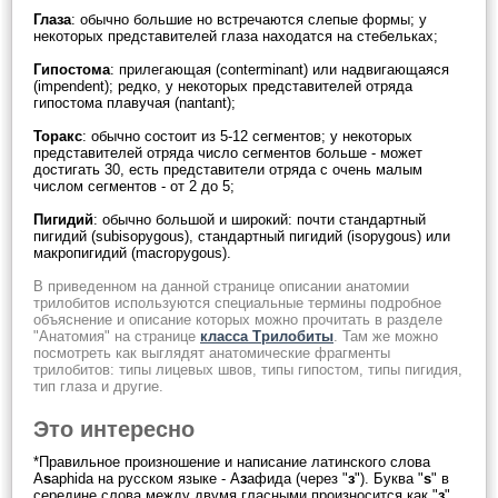
Глаза
: обычно большие но встречаются слепые формы; у
некоторых представителей глаза находатся на стебельках;
Гипостома
: прилегающая (conterminant) или надвигающаяся
(impendent); редко, у некоторых представителей отряда
гипостома плавучая (nantant);
Торакс
: обычно состоит из 5-12 сегментов; у некоторых
представителей отряда число сегментов больше - может
достигать 30, есть представители отряда с очень малым
числом сегментов - от 2 до 5;
Пигидий
: обычно большой и широкий: почти стандартный
пигидий (subisopygous), стандартный пигидий (isopygous) или
макропигидий (macropygous).
В приведенном на данной странице описании анатомии
трилобитов используются специальные термины подробное
объяснение и описание которых можно прочитать в разделе
"Анатомия" на странице
класса Трилобиты
. Там же можно
посмотреть как выглядят анатомические фрагменты
трилобитов: типы лицевых швов, типы гипостом, типы пигидия,
тип глаза и другие.
Это интересно
*Правильное произношение и написание латинского слова
A
s
aphida на русском языке - А
з
афида (через "
з
"). Буква "
s
" в
середине слова между двумя гласными произносится как "
з
"