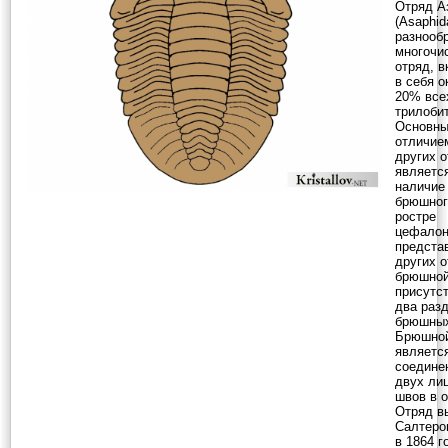
Отряд А
(Asaphid
разнооб
многочи
отряд, 
в себя о
20% все
трилоби
Основн
отличие
других 
являетс
наличие
брюшног
ростре
цефалон
предста
других о
брюшной
присутс
два раз
брюшных
Брюшно
являетс
соедине
двух ли
швов в о
Отряд в
Салтером
в 1864 г