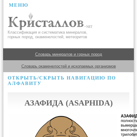
МЕНЮ
Классификация и систематика минералов,
горных пород, окаменелостей, метеоритов
Словарь минералов и горных пород
Словарь окаменелостей и ископаемых организмов
ОТКРЫТЬ/СКРЫТЬ НАВИГАЦИЮ ПО
АЛФАВИТУ
АЗАФИДА (ASAPHIDA)
АЗАФИ
полност
вымерши
многочл
трилоби