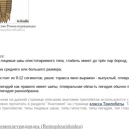
ство Ремоплеуридоидеа
emopleuridoidea)
я:
: лицевые швы опистопариевого типа; глабель имеет до трёх пар борозд
аза среднего или большого размера;
остоит из 9-12 сегментов; рахис торакса явно выражен - выпуклый; пле
 пигидий как правило имеет шипы; плевральная область пигидия обычно 
 пигидия разнообразна.
нном на данной странице описании анатомии трилобитов используются 
ожно прочитать в разделе "Анатомия" на странице
класса Трилобиты
. 
 трилобитов: типы лицевых швов, типы гипостом, типы пигидия, тип глаз
емоплеуридоидеа (Remopleuridoidea)