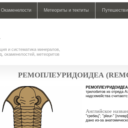
Окаменелости
Метеориты и тектиты
Путешестви
ия и систематика минералов,
д, окаменелостей, метеоритов
РЕМОПЛЕУРИДОИДЕА (REMO
РЕМОПЛЕУРИДОИДЕА
трилобитов из отряда А
надсемейства считаютс
Английское назван
"гребец"; "pleur-" [плев
дано из-за анатомическ