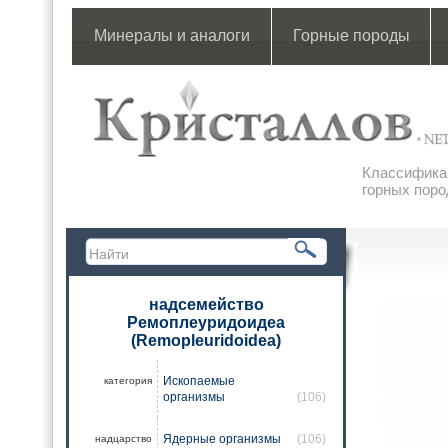
Минералы и аналоги
Горные породы
Классификац
горных поро
надсемейство
Ремоплеуридоидеа
(Remopleuridoidea)
Ископаемые
категория
организмы
(106)
Ядерные организмы
(106)
надцарство