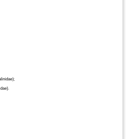
inidae);
dae).