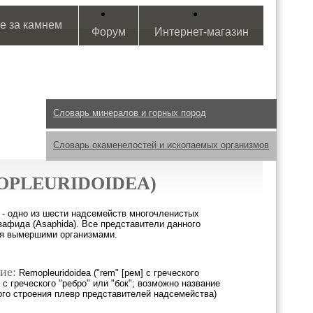
е за камнем
Форум
Интернет-магазин
Словарь минералов и горных пород
Словарь окаменелостей и ископаемых организмов
PLEURIDOIDEA)
- одно из шести надсемейств многочленистых
зафида (Asaphida). Все представители данного
я вымершими организмами.
ие:
Remopleuridoidea ("rem" [рем] с греческого
р] с греческого "ребро" или "бок"; возможно название
ого строения плевр представителей надсемейства)