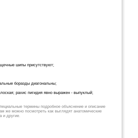
; щечные шипы присутствуют;
вральные боразды диагональны;
плоская; рахис пигидия явно выражен - выпуклый;
специальные термины подробное объяснение и описание
Там же можно посмотреть как выглядят анатомические
а и другие.