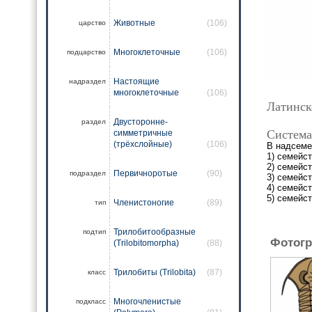
Животные
(106)
царство
Многоклеточные
(106)
подцарство
Настоящие
надраздел
многоклеточные
(106)
Латинск
Двусторонне-
раздел
Система
симметричные
(трёхслойные)
(106)
В надсеме
1) семейст
2) семейст
Первичноротые
(90)
подраздел
3) семейст
4) семейст
5) семейст
Членистоногие
(89)
тип
Трилобитообразные
подтип
Фотогр
(Trilobitomorpha)
(88)
Трилобиты (Trilobita)
(87)
класс
Многочленистые
подкласс