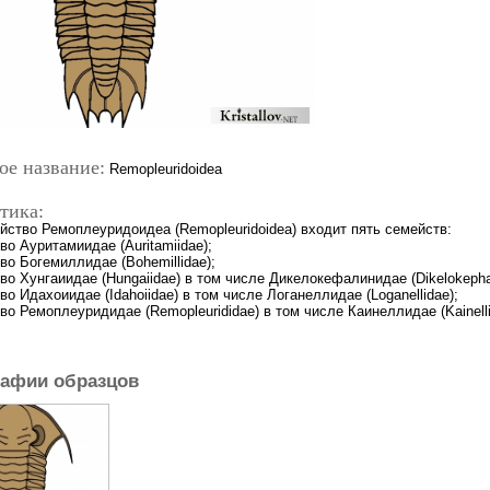
ое название:
Remopleuridoidea
тика:
йство Ремоплеуридоидеа (Remopleuridoidea) входит пять семейств:
во Ауритамиидае (Auritamiidae);
во Богемиллидае (Bohemillidae);
во Хунгаиидае (Hungaiidae) в том числе Дикелокефалинидае (Dikelokephal
во Идахоиидае (Idahoiidae) в том числе Логанеллидае (Loganellidae);
во Ремоплеуридидае (Remopleurididae) в том числе Каинеллидае (Kainelli
афии образцов