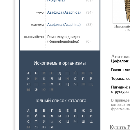
(Polymera)
(81)
Азафида (Asaphida)
(34)
отряд
Азафина (Asaphina)
(33)
подотряд
Надсемей
(R
Ремоплеуридоидеа
надсемейство
(Remopleuridoidea)
(0)
Анатоми
Цефалон
Ископаемые организмы
Глаза
: гл
А
Б
В
Г
Д
Е
Ё
Ж
З
Торакс
: с
И
Й
К
Л
М
Н
О
П
Р
С
Т
У
Ф
Х
Ц
Ч
Ш
Щ
Пигидий
:
Ы
Э
Ю
Я
структура
Полный список каталога
В приведе
которых м
фрагменты
А
Б
В
Г
Д
Е
Ё
Ж
З
И
Й
К
Л
М
Н
О
П
Р
С
Т
У
Ф
Х
Ц
Ч
Ш
Щ
Купить Р
Ы
Э
Ю
Я