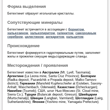
Форма выделения
Бетехтинит образует игольчатые кристаллы.
Сопутствующие минералы
Бетехтинит встречается в ассоциации с
борнитом
,
халькозином
,
халькопиритом
,
галенитом
,
самородным
серебром
,
целестином
,
ангидритом
,
кальцитом
.
Происхождение
Бетехтинит формируется гидротермальным путем, заполняет
жилы и прожилки секущие медьсодержащие сланцы.
Месторождения / проявления
Бетехтинит известен в
Австралии
(Mt. Lyell, Tasmania);
Аргентине
(La Leona mine, Santa Cruz Province);
Болгарии
(Radka deposit, Pazardzhik и Propada deposit, Malko-Tarnovo
district);
Германии
(Mansfeld Kupferschiefer at Eisleben, Saxony-
Anhalt; Waschenbach, Odenwald);
Казахстане
(Dzhezkazgan);
Намибии
(Tsumeb); США, штат Нью-Мексико (St. Cloud mine,
Sierra Co.);
Турции
(Bulancak deposit, Giresun);
Швейцарии
(Murtschenalp);
Швеции
(Langban, Varmland);
Шотландии
(Lairg,
Sutherlandshire);
Японии
(Yoshino mine, Yamagata Prefecture).