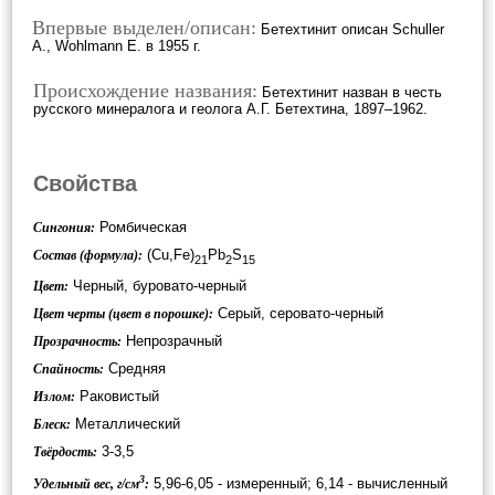
Впервые выделен/описан:
Бетехтинит описан Schuller
A., Wohlmann E. в 1955 г.
Происхождение названия:
Бетехтинит назван в честь
русского минералога и геолога А.Г. Бетехтина, 1897–1962.
Свойства
Ромбическая
Сингония:
(Cu,Fe)
Pb
S
Состав (формула):
21
2
15
Черный, буровато-черный
Цвет:
Серый, серовато-черный
Цвет черты (цвет в порошке):
Непрозрачный
Прозрачность:
Средняя
Спайность:
Раковистый
Излом:
Металлический
Блеск:
3-3,5
Твёрдость:
3
5,96-6,05 - измеренный; 6,14 - вычисленный
Удельный вес, г/см
: