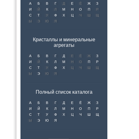
А
Б
В
Г
Д
Е
Ё
Ж
З
И
Й
К
Л
М
Н
О
П
Р
С
Т
У
Ф
Х
Ц
Ч
Ш
Щ
Ы
Э
Ю
Я
Кристаллы и минеральные
агрегаты
А
Б
В
Г
Д
Е
Ё
Ж
З
И
Й
К
Л
М
Н
О
П
Р
С
Т
У
Ф
Х
Ц
Ч
Ш
Щ
Ы
Э
Ю
Я
Полный список каталога
А
Б
В
Г
Д
Е
Ё
Ж
З
И
Й
К
Л
М
Н
О
П
Р
С
Т
У
Ф
Х
Ц
Ч
Ш
Щ
Ы
Э
Ю
Я