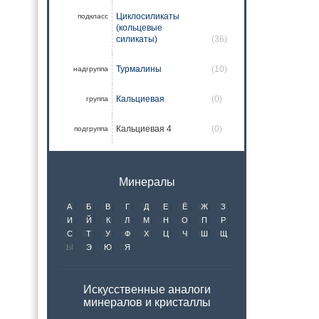
Циклосиликаты
подкласс
(кольцевые
силикаты)
(36)
Турмалины
(10)
надгруппа
Кальциевая
(0)
группа
Кальциевая 4
(0)
подгруппа
Минералы
А
Б
В
Г
Д
Е
Ё
Ж
З
И
Й
К
Л
М
Н
О
П
Р
С
Т
У
Ф
Х
Ц
Ч
Ш
Щ
Ы
Э
Ю
Я
Искусственные аналоги
минералов и кристаллы