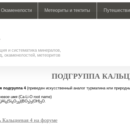
Окаменелости
Метеориты и тектиты
Путешестви
ия и систематика минералов,
д, окаменелостей, метеоритов
ПОДГРУППА КАЛЬЦ
я подгруппа 4
(приведен искусственный аналог турмалина или природны
рневое имя
(Ca-Li-O root name)
)Al
(Si
O
)(BO
)
(OH)
O.
5
6
6
18
3
3
3
 Кальциевая 4 на форуме