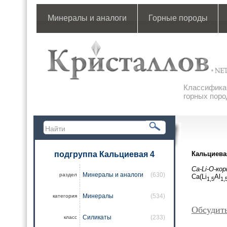
Минералы и аналоги
Горные породы
Классификац
горных поро
подгруппа Кальциевая 4
Кальциева
Ca-Li-O-ко
Минералы и аналоги
(630)
раздел
Ca(Li
Al
1,5
1,
Минералы
(534)
категория
Обсудить
Силикаты
(233)
класс