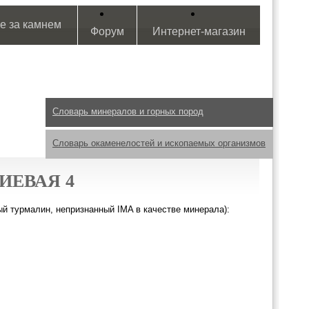
е за камнем
Форум
Интернет-магазин
Словарь минералов и горных пород
Словарь окаменелостей и ископаемых организмов
ИЕВАЯ 4
й турмалин, непризнанный IMA в качестве минерала):