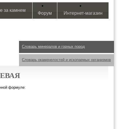
е за камнем
Форум
Интернет-магазин
Словарь минералов и горных пород
Словарь окаменелостей и ископаемых организмов
ЕВАЯ
нной формуле: