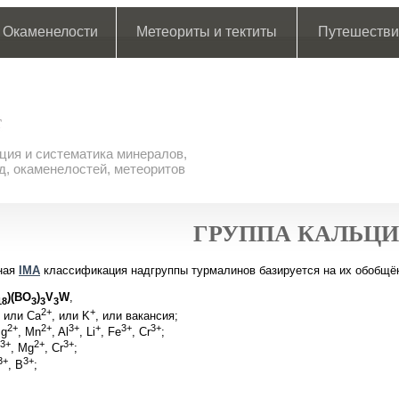
Окаменелости
Метеориты и тектиты
Путешестви
ия и систематика минералов,
д, окаменелостей, метеоритов
ГРУППА КАЛЬЦИ
ная
IMA
классификация надгруппы турмалинов базируется на их обобщё
)(BO
)
V
W
,
18
3
3
3
2+
+
или Ca
, или K
, или вакансия;
2+
2+
3+
+
3+
3+
Mg
, Mn
, Al
, Li
, Fe
, Cr
;
3+
2+
3+
, Mg
, Cr
;
3+
3+
, B
;