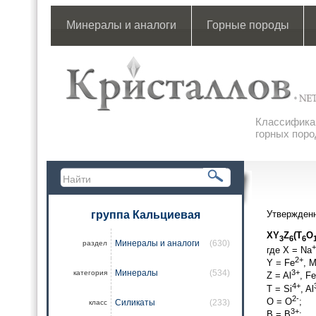
Минералы и аналоги
Горные породы
Классификац
горных поро
группа Кальциевая
Утвержден
XY
Z
(T
O
3
6
6
Минералы и аналоги
(630)
раздел
+
где X = Na
2+
Y = Fe
, 
Минералы
(534)
3+
категория
Z = Al
, Fe
4+
T = Si
, Al
2-
О = О
;
Силикаты
(233)
класс
3+
B = B
;