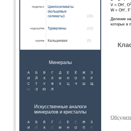
-
V = OH
, O
Циклосиликаты
подкласс
-
W = OH
, F
(кольцевые
силикаты)
(36)
Деление на
которых в 
Турмалины
(10)
надгруппа
Кальциевая
(0)
группа
Кла
Минералы
А
Б
В
Г
Д
Е
Ё
Ж
З
И
Й
К
Л
М
Н
О
П
Р
С
Т
У
Ф
Х
Ц
Ч
Ш
Щ
Ы
Э
Ю
Я
Искусственные аналоги
минералов и кристаллы
Обсудит
А
Б
В
Г
Д
Е
Ё
Ж
З
И
Й
К
Л
М
Н
О
П
Р