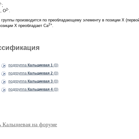
2-
;
-
2-
, O
.
 группы производится по преобладающему элементу в позиции Х (первой
2+
позиции X преобладает Сa
.
ссификация
подгруппа
Кальциевая 1
(0)
подгруппа
Кальциевая 2
(0)
подгруппа
Кальциевая 3
(0)
подгруппа
Кальциевая 4
(0)
ь Кальциевая на форуме