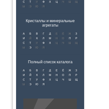
С
Т
У
Ф
Х
Ц
Ч
Ш
Щ
Ы
Э
Ю
Я
Кристаллы и минеральные
агрегаты
А
Б
В
Г
Д
Е
Ё
Ж
З
И
Й
К
Л
М
Н
О
П
Р
С
Т
У
Ф
Х
Ц
Ч
Ш
Щ
Ы
Э
Ю
Я
Полный список каталога
А
Б
В
Г
Д
Е
Ё
Ж
З
И
Й
К
Л
М
Н
О
П
Р
С
Т
У
Ф
Х
Ц
Ч
Ш
Щ
Ы
Э
Ю
Я