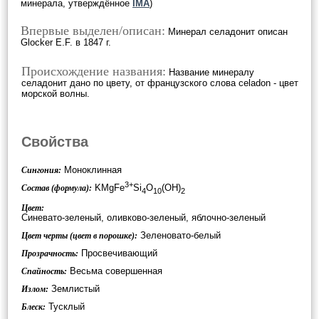
минерала, утверждённое
IMA
)
Впервые выделен/описан:
Минерал селадонит описан
Glocker E.F. в 1847 г.
Происхождение названия:
Название минералу
селадонит дано по цвету, от французского слова celadon - цвет
морской волны.
Свойства
Моноклинная
Сингония:
3+
KMgFe
Si
O
(OH)
Состав (формула):
4
10
2
Цвет:
Синевато-зеленый, оливково-зеленый, яблочно-зеленый
Зеленовато-белый
Цвет черты (цвет в порошке):
Просвечивающий
Прозрачность:
Весьма совершенная
Спайность:
Землистый
Излом:
Тусклый
Блеск: