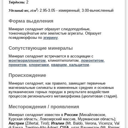
2
Твёрдость:
3
2.95-3.05 - измеренный; 3.00-вычисленный
Удельный вес, г/см
:
Форма выделения
Минерал селадонит образует слюдоподобные,
тонкочешуйчатые или землистые агрегаты. Образует
псевдоморфозы по
эгирину
.
Сопутствующие минералы
Минерал селадонит встречается в ассоциации с
монтмориллонитом
, клиноптилолитом,
ломонтитом
,
пренитом
,
хлоритами
,
кварцем
,
кальцитом
.
Происхождение
Минерал селадонит, как правило, замещает первичные
магнезиальные силикаты в измененных средних и основных
вулканических горных породах в результате воздействия
процессов регионального метаморфизма (цеолитовая стадия).
Месторождения / проявления
Минерал селадонит известен в
России
(Михайловское,
Курская область; Ловозерский массив, Мурманская область);
Австрии
(Zillertal, Tirol);
Италии
(Mt. Baldo, Verona, Vicenza; Val
di Fassa, Trentino-Alto Adige);
США
, штат Вашингтон (Mt. Rainier