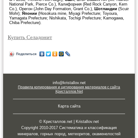
National Park, Pierce Co.), Калифорния (Red Rock Canyon, Kern
Co.), Орегон (John Day Formation, Grant Co.),
Шотландии
(Scuir
Mohr);
Японии
(Hosokura mine, Miyagi Prefecture; Toyoura,
Yamagata Prefecture; Nishikata, Tochigi Prefecture; Kamogawa,
Chiba Prefecture).
Купить Селадонит
Поделиться
info@kristallov.net
Правила копирования и цитирования материалов с сайта
Кристаллов.Net
Карта сайта
© Кристаллов.net | Kristallov.net
Copyright 2010-2017 Систематика и классификация
минералов, горных пород, метеоритов, окаменелостей