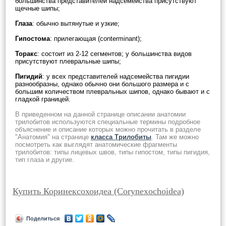
большинства представителей надсемейства присутствуют
щечные шипы;
Глаза
: обычно вытянутые и узкие;
Гипостома
: прилегающая (conterminant);
Торакс
: состоит из 2-12 сегментов; у большинства видов
присутствуют плевральные шипы;
Пигидий
: у всех представителей надсемейства пигидии
разнообразны, однако обычно они большого размера и с
большим количеством плевральных шипов, однако бывают и с
гладкой границей.
В приведенном на данной странице описании анатомии
трилобитов используются специальные термины подробное
объяснение и описание которых можно прочитать в разделе
"Анатомия" на странице
класса Трилобиты
. Там же можно
посмотреть как выглядят анатомические фрагменты
трилобитов: типы лицевых швов, типы гипостом, типы пигидия,
тип глаза и другие.
Купить Коринексохоидеа (Corynexochoidea)
Поделиться