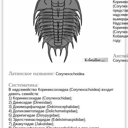
Коринек
(Corynex
предста
надсеме
вымерши
Надсеме
Коринек
(Corynex
Кобаяши 
году.
Англий
Corynex
Латинское название:
Corynexochoidea
Систематика:
В надсемейство Коринексохоидеа (Corynexochoidea) входит
девять семейств:
1) Коринексохидае (Corynexochidae);
2) Динесидае (Dinesidae);
3) Докимоцефалидае (Dokimocephalidae);
4) Долихометопидае (Dolichometopidae);
5) Дорипигидае (Dorypygidae);
6) Эделстеинаспидидае (Edelsteinaspididae);
7) Джакутидае (Jakutidae);