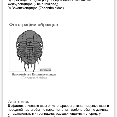
8) Ориктоцефалидае (Oryctocephalidae) в том числе
Хеируроидидае (Cheiruroididae);
9) Закантхоидидае (Zacanthoididae)
Фотографии образцов
Надсемейство Коринексохоидеа
(Corynexochoidea)
Анатомия:
Цефалон
: лицевые швы опистопариевого типа; лицевые швы в
передней части обычно параллельны; глабель обычно длинная,
с параллельными границами, расширяющимися вперед; у