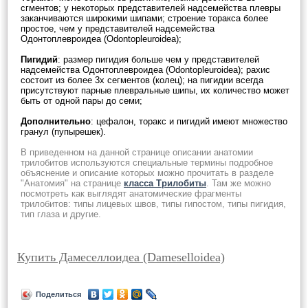
сгментов; у некоторых представителей надсемейства плевры
заканчиваются широкими шипами; строение торакса более
простое, чем у представителей надсемейства
Одонтоплевроидеа (Odontopleuroidea);
Пигидий
: размер пигидия больше чем у представителей
надсемейства Одонтоплевроидеа (Odontopleuroidea); рахис
состоит из более 3х сегментов (колец); на пигидии всегда
присутствуют парные плевральные шипы, их количество может
быть от одной пары до семи;
Дополнительно
: цефалон, торакс и пигидий имеют множество
гранул (пупырешек).
В приведенном на данной странице описании анатомии
трилобитов используются специальные термины подробное
объяснение и описание которых можно прочитать в разделе
"Анатомия" на странице
класса Трилобиты
. Там же можно
посмотреть как выглядят анатомические фрагменты
трилобитов: типы лицевых швов, типы гипостом, типы пигидия,
тип глаза и другие.
Купить Дамеселлоидеа (Dameselloidea)
Поделиться