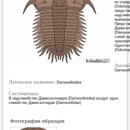
из отря
(Odontop
предста
надсеме
вымерши
Предста
Дамесел
(Damesel
собой п
трилоби
Одонтоп
(Odontopl
Англий
Damesell
Латинское название:
Dameselloidea
Систематика:
В надсемейство Дамеселлоидеа (Dameselloidea) входит одно
семейство Дамеселлидае (Damesellidae).
Фотографии образцов