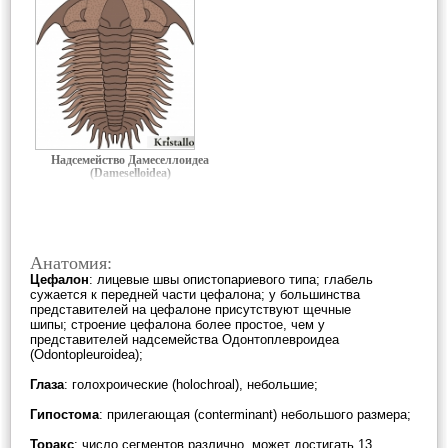
Надсемейство Дамеселлоидеа
(Dameselloidea)
Анатомия:
Цефалон
: лицевые швы опистопариевого типа; глабель
сужается к передней части цефалона; у большинства
представителей на цефалоне присутствуют щечные
шипы; строение цефалона более простое, чем у
представителей надсемейства Одонтоплевроидеа
(Odontopleuroidea);
Глаза
: голохроические (holochroal), небольшие;
Гипостома
: прилегающая (conterminant) небольшого размера;
Торакс
: число сегментов различно, может достигать 13