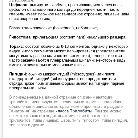
Цефалон
: вытянутая глабель, простирающаяся через весь
цефалон от затылочного кольца до передней части; часто
глабель имеет сложное нестандартное строение; лицевые швы
опистопариевого типа;
Глаза
: голохроические (holochroal), небольшие;
Гипостома
: прилегающая (conterminant) небольшого размера;
Торакс
: состоит обычно из 8-13 сегментов, однако у некоторых
видов число сегментов может варьироваться (представители
могут иметь разное количество сегментов); плевры торакса
часто заканчиваются плевральными шипами; некоторые виды
имеют отличительные массивные шипы;
Пигидий
: обычно микропигидий (micropygous) или почти
стандартный пигидий (subisopygous); все представители
отряда, даже примитивные формы имеют на пигидии парные
плевральные шипы.
В приведенном на данной странице описании анатомии
трилобитов используются специальные термины подробное
объяснение и описание которых можно прочитать в разделе
"Анатомия" на странице
класса Трилобиты
. Там же можно
посмотреть как выглядят анатомические фрагменты
трилобитов: типы лицевых швов, типы гипостом, типы пигидия,
тип глаза и другие.