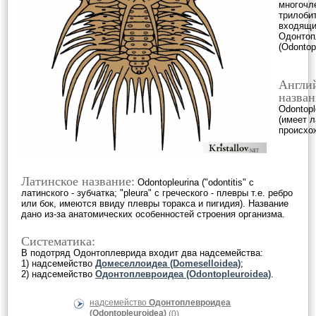
многочл
трилоби
входящи
Одонтоп
(Odontopl
Англи
назван
Odontopl
(имеет л
происхо
Латинское название:
Odontopleurina ("odontitis" с
латинского - зубчатка; "pleura" с греческого - плевры т.е. ребро
или бок, имеются ввиду плевры торакса и пигидия). Название
дано из-за анатомических особенностей строения организма.
Систематика:
В подотряд Одонтоплеврида входит два надсемейства:
1) надсемейство
Домеселлоидеа (Domeselloidea)
;
2) надсемейство
Одонтоплевроидеа (Odontopleuroidea)
.
надсемейство
Одонтоплевроидеа
(Odontopleuroidea)
(0)