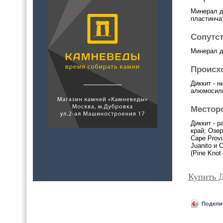
Минерал д
пластинча
Сопутс
Минерал д
Происх
Диккит - 
алюмосили
Местор
Диккит - 
край; Озе
Cape Provin
Juanito и 
(Pine Knot 
Купить 
Подели