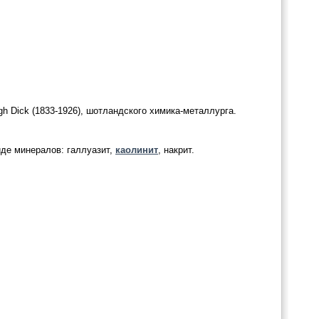
gh Dick (1833-1926), шотландского химика-металлурга.
иде минералов: галлуазит,
каолинит
, накрит.