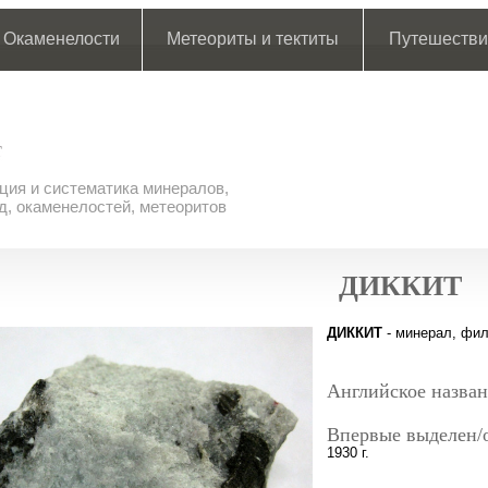
Окаменелости
Метеориты и тектиты
Путешестви
ия и систематика минералов,
д, окаменелостей, метеоритов
ДИККИТ
ДИККИТ
- минерал, фил
Английское назван
Впервые выделен/
1930 г.