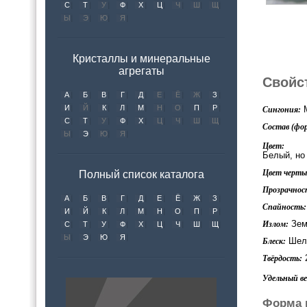
С
Т
У
Ф
Х
Ц
Ч
Ш
Щ
Ы
Э
Ю
Я
Кристаллы и минеральные
агрегаты
Свойс
А
Б
В
Г
Д
Е
Ё
Ж
З
И
Й
К
Л
М
Н
О
П
Р
М
Сингония:
С
Т
У
Ф
Х
Ц
Ч
Ш
Щ
Состав (фор
Ы
Э
Ю
Я
Цвет:
Белый, но
Цвет черты 
Полный список каталога
Прозрачнос
А
Б
В
Г
Д
Е
Ё
Ж
З
Спайность:
И
Й
К
Л
М
Н
О
П
Р
Зем
Излом:
С
Т
У
Ф
Х
Ц
Ч
Ш
Щ
Ы
Э
Ю
Я
Шел
Блеск:
2
Твёрдость:
Удельный вес
Форма 