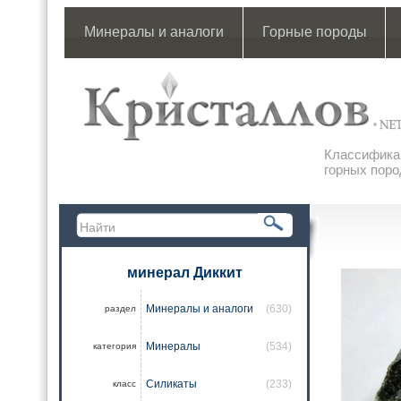
Минералы и аналоги
Горные породы
Классификац
горных поро
минерал Диккит
Минералы и аналоги
(630)
раздел
Минералы
(534)
категория
Силикаты
(233)
класс