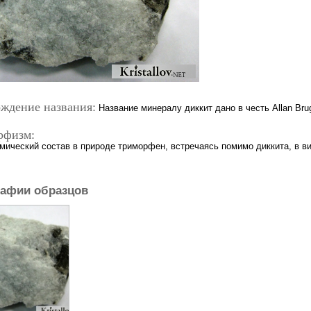
ждение названия:
Название минералу диккит дано в честь Allan Bru
рфизм:
мический состав в природе триморфен, встречаясь помимо диккита, в в
афии образцов