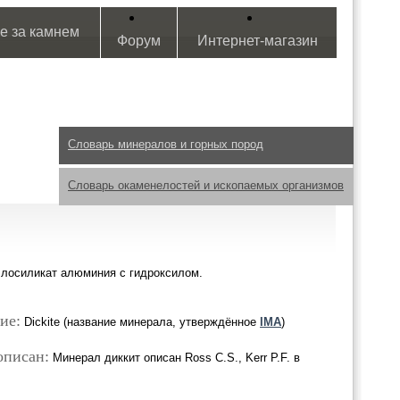
е за камнем
Форум
Интернет-магазин
Словарь минералов и горных пород
Словарь окаменелостей и ископаемых организмов
лосиликат алюминия с гидроксилом.
ие:
Dickite (название минерала, утверждённое
IMA
)
описан:
Минерал диккит описан Ross C.S., Kerr P.F. в