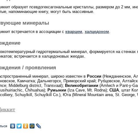
иккит образует псевдогексагональные кристаллы, размером до 2 мм, ино
тые, напоминающие книгу, могут быть массивные.
твующие минералы
иккит встречается в ассоциации с
кварцем
,
халцедоном
.
ождение
низкотемпературный гидротермальный минерал, формируется на стенках п
катов; встречается в халцедоновых жеодах.
ождения / проявления
распространенный минерал, широко известен в
России
(Нежданинское, Ал
рновское, Камчатка; Дальнегорск, Приморский край; Рубцовское, Алтайск
ce; Middelburg district, Transvaal);
Великобритании
(Amlwch и Pant-y-Gas
Cusihuiriachic, Chihuahua);
Румынии
(Iza Cave, Mt. Rodna);
США
, штат Ко
colliery, Schuylkill, Schuylkill Co.), Юта (Mineral Mountain area, St. George
Диккит
ться