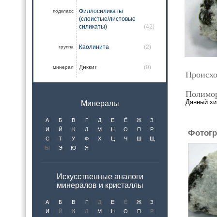
Филлосиликаты
подкласс
(слоистые/листовые
силикаты)
(42)
Каолинита
(2)
группа
Диккит
(0)
минерал
Происхо
Полимо
Данный хи
Минералы
А
Б
В
Г
Д
Е
Ё
Ж
З
И
Й
К
Л
М
Н
О
П
Р
Фотогр
С
Т
У
Ф
Х
Ц
Ч
Ш
Щ
Ы
Э
Ю
Я
Искусственные аналоги
минералов и кристаллы
А
Б
В
Г
Д
Е
Ё
Ж
З
И
Й
К
Л
М
Н
О
П
Р