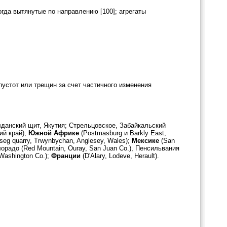
гда вытянутые по направлению [100]; агрегаты
устот или трещин за счет частичного изменения
данский щит, Якутия; Стрельцовское, Забайкальский
ий край);
Южной Африке
(Postmasburg и Barkly East,
eg quarry, Trwynbychan, Anglesey, Wales);
Мексике
(San
лорадо (Red Mountain, Ouray, San Juan Co.), Пенсильвания
, Washington Co.);
Франции
(D'Alary, Lodeve, Herault).