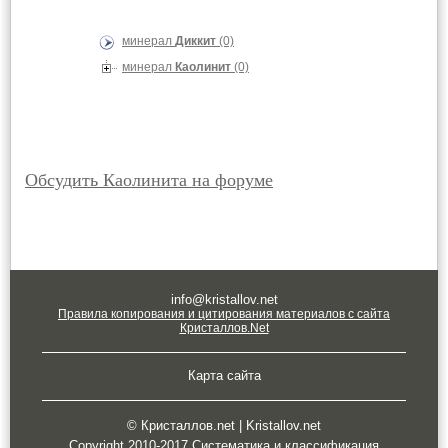
минерал
Диккит
(0)
минерал
Каолинит
(0)
Обсудить Каолинита на форуме
info@kristallov.net
Правила копирования и цитирования материалов с сайта
Кристаллов.Net
Карта сайта
© Кристаллов.net | Kristallov.net
Copyright 2010-2017 Систематика и классификация