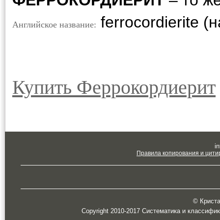
ФЕРРОКОРДИЕРИТ
– то ж
ferrocordierite 
Английское название:
Купить Феррокордиерит
in
Правила копирования и цити
© Кристал
Copyright 2010-2017 Систематика и классифи