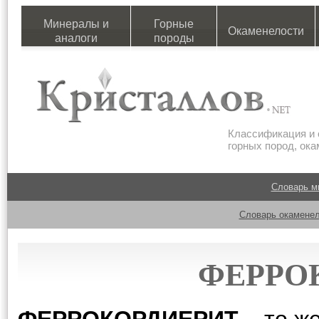
Минералы и
Горные
Окаменелости
аналоги
породы
Классификация и 
горных пород, ок
Словарь м
Словарь окаменел
ФЕРРО