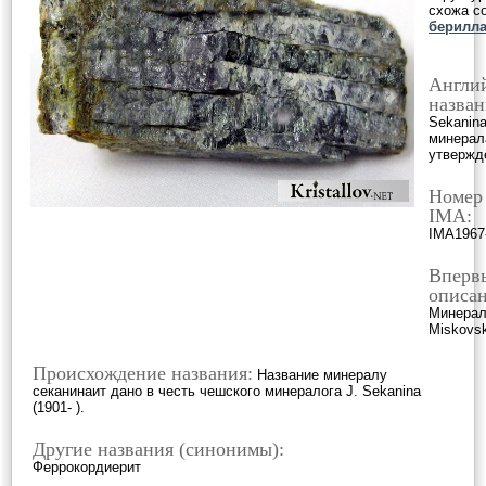
схожа с
берилл
Англи
назван
Sekanina
минерал
утвержд
Номер
IMA:
IMA1967
Вперв
описан
Минерал 
Miskovsk
Происхождение названия:
Название минералу
секанинаит дано в честь чешского минералога J. Sekanina
(1901- ).
Другие названия (синонимы):
Феррокордиерит