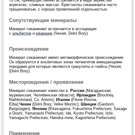
70 см; преимущественно встречается в виде зернистых
агрегатах; сливных массах. Кристаллы секанинаита часто
трещиноватые, с хорошо проявленной отдельностью.
Сопутствующие минералы
Минерал секанинаит встречается в ассоциации
с
альбитом
и
кварцем
(Чехия, Dolni Bory).
Происхождение
Минерал секанинаит имеет метаморфическое происхождение.
Он образуется в альбитовых зонах пегматитов вмещающими
породами для которых являются гранулиты и гнейсы (Чехия,
(Dolni Bory).
Месторождения / проявления
Минерал секанинаит известен в
России
(Магаданская,
мурманская, Челябинская области);
Ирландии
(Brockley,
RathlinIsland, Co. Antrim);
Италии
(Filone Rosina,
Elba);
Чехии
(Dolni Bory, Velke Meziric);
Швеции
(Gasborn,
Bergslagen);
Японии
(Kitasugama, Fukushima Prefecture; Sasago
и Doshi, Yamanashi Prefecture; Ide, Kyoto Prefecture; Ishii,
Yamaguchi Prefecture; Hanoka mine, Kagoshima Prefecture).
Применение