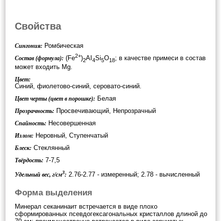
Свойства
Ромбическая
Сингония:
2+
(Fe
)
AI
Si
O
; в качестве примеси в состав
Состав (формула):
2
4
5
18
может входить Mg.
Цвет:
Синий, фиолетово-синий, серовато-синий.
Белая
Цвет черты (цвет в порошке):
Просвечивающий, Непрозрачный
Прозрачность:
Несовершенная
Спайность:
Неровный, Ступенчатый
Излом:
Стеклянный
Блеск:
7-7,5
Твёрдость:
3
2.76-2.77 - измеренный; 2.78 - вычисленный
Удельный вес, г/см
:
Форма выделения
Минерал секанинаит встречается в виде плохо
сформированных псевдогексагональных кристаллов длиной до