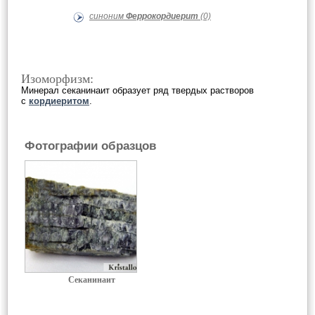
синоним
Феррокордиерит
(0)
Изоморфизм:
Минерал секанинаит образует ряд твердых растворов
с
кордиеритом
.
Фотографии образцов
Секанинаит