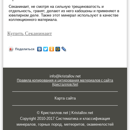
Секанинаит, не смотря на сильную трещиноватость и
отдельность, гранят, делают из него кабошоны и применяют в
ювелирном деле. Также этот минерал используют в качестве
коллекционного материала.
Купить Секанинаит
Поделиться
info@kristallov.net
Правила копирования и цитирования материалов с сайта
Кристаллов.Net
Карта сайта
© Кристаллов.net | Kristallov.net
Copyright 2010-2017 Систематика и классификация
минералов, горных пород, метеоритов, окаменелостей