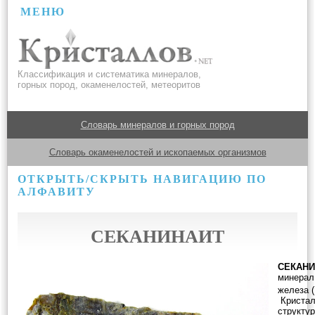
МЕНЮ
Классификация и систематика минералов,
горных пород, окаменелостей, метеоритов
Словарь минералов и горных пород
Словарь окаменелостей и ископаемых организмов
ОТКРЫТЬ/СКРЫТЬ НАВИГАЦИЮ ПО
АЛФАВИТУ
СЕКАНИНАИТ
СЕКАНИ
минерал
железа 
Кристал
структур