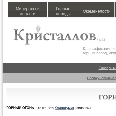
Минералы и
Горные
Окаменелости
аналоги
породы
Классификация и 
горных пород, ок
Словарь м
Словарь окаменел
ГОР
ГОРНЫЙ ОГОНЬ
– то же, что
Клиногумит
(синоним).