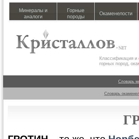
Минералы и
Горные
Окаменелости
аналоги
породы
Классификация и 
горных пород, ок
Словарь м
Словарь окаменел
Г