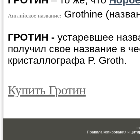
ГРОТИН
– то же, что
Норбе
Grothine (назва
Английское название:
ГРОТИН -
устаревшее наз
получил свое название в че
кристаллографа P. Groth.
Купить Гротин
in
Правила копирования и цити