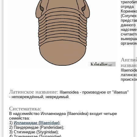
трилобит
отряда
Коринек
(Corynex
предста
данного
надсеме
считают
вымерш
организ
Англи
назван
Illaenoid
латинск
происхо
Латинское название:
Illaenoidea - производное от "illaesus"
- неповреждённый, невредимый.
Систематика:
В надсемейство Иллаеноидеа (Illaenoidea) входит четыре
семейства:
1)
Иллаенидае (Illaenidae)
;
2) Пандериидае (Panderiidae);
3) Стигинидае (Styginidae);
4) Тсинаниидае (Tsinaniidae).