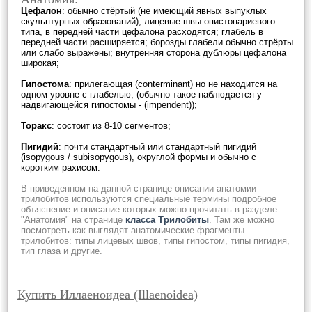
Цефалон
: обычно стёртый (не имеющий явных выпуклых
скульптурных образований); лицевые швы опистопариевого
типа, в передней части цефалона расходятся; глабель в
передней части расширяется; борозды глабели обычно стрёрты
или слабо выражены; внутренняя сторона дублюры цефалона
широкая;
Гипостома
: прилегающая (conterminant) но не находится на
одном уровне с глабелью, (обычно такое наблюдается у
надвигающейся гипостомы - (impendent));
Торакс
: состоит из 8-10 сегментов;
Пигидий
: почти стандартный или стандартный пигидий
(isopygous / subisopygous), округлой формы и обычно с
коротким рахисом.
В приведенном на данной странице описании анатомии
трилобитов используются специальные термины подробное
объяснение и описание которых можно прочитать в разделе
"Анатомия" на странице
класса Трилобиты
. Там же можно
посмотреть как выглядят анатомические фрагменты
трилобитов: типы лицевых швов, типы гипостом, типы пигидия,
тип глаза и другие.
Купить Иллаеноидеа (Illaenoidea)