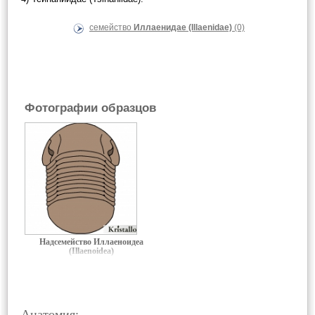
семейство
Иллаенидае (Illaenidae)
(0)
Фотографии образцов
Надсемейство Иллаеноидеа
(Illaenoidea)
Анатомия: