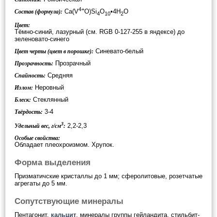
4+
Ca(V
O)Si
O
•4H
O
Состав (формула):
4
10
2
Цвет:
Тёмно-синий, лазурный (см. RGB 0-127-255 в яндексе) до
зеленовато-синего
Синевато-белый
Цвет черты (цвет в порошке):
Прозрачный
Прозрачность:
Средняя
Спайность:
Неровный
Излом:
Стеклянный
Блеск:
3-4
Твёрдость:
3
2,2-2,3
Удельный вес, г/см
:
Особые свойства:
Обладает плеохроизмом. Хрупок.
Форма выделения
Призматичские кристаллы до 1 мм; сферолитовые, розетчатые
агрегаты до 5 мм.
Сопутствующие минералы
Пентагонит,
кальцит
, минералы группы гейландита, стильбит-