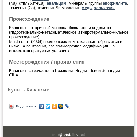
(Na), стильбит-(Ca),
анальцим
, минералы группы
апофиллита
,
томсонит-(Ca), томсонит-Sr, морденит,
медь
,
халькозин
Происхождение
Кавансит – вторичный минерал базальтов и андезитов
(гидротермально-метасоматическое и гидротермально-жильное
происхождение).
Ishida et al. (2009) предположили, что кавансит образуется в
низко-, а пентагонит, его полиморфная модификация – в
высокотемпературных условиях.
Месторождения / проявления
Кавансит встречается в Бразилии, Индии, Новой Зеландии,
США.
Купить Кавансит
Поделиться
info@kristallov.net