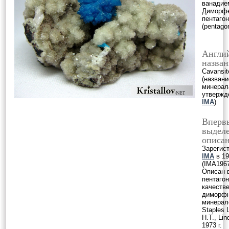
ванадие
Диморфе
пентаго
(pentagon
Англи
назван
Cavansit
(названи
минерал
утвержд
IMA
)
Вперв
выделе
описан
Зарегис
IMA
в 19
(IMA1967
Описан 
пентаго
качеств
диморф
минерал
Staples 
H.T., Lin
1973 г.