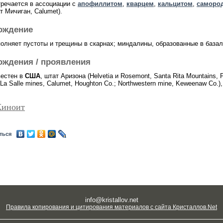
тречается в ассоциации с
апофиллитом
,
кварцем
,
кальцитом
,
саморо
т Мичиган, Calumet).
ождение
полняет пустоты и трещины в скарнах; миндалины, образованные в база
ождения / проявления
вестен в
США
, штат Аризона (Helvetia и Rosemont, Santa Rita Mountains, 
 La Salle mines, Calumet, Houghton Co.; Northwestern mine, Keweenaw Co.)
Киноит
ться
info@kristallov.net
Правила копирования и цитирования материалов с сайта Кристаллов.Net