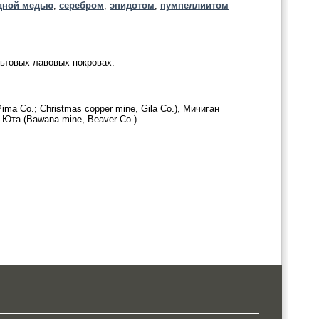
дной медью
,
серебром
,
эпидотом
,
пумпеллиитом
льтовых лавовых покровах.
Pima Co.; Christmas copper mine, Gila Co.), Мичиган
, Юта (Bawana mine, Beaver Co.).