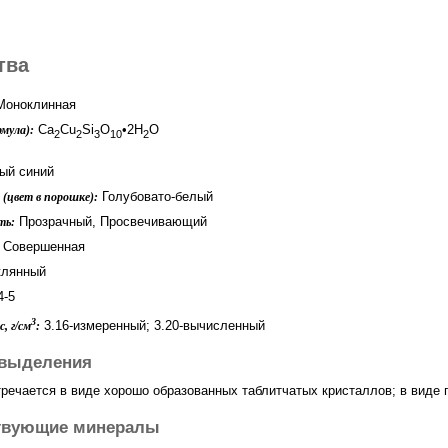
тва
оноклинная
Ca
Cu
Si
O
•2H
O
мула):
2
2
3
10
2
ый синий
Голубовато-белый
(цвет в порошке):
Прозрачный, Просвечивающий
ть:
Совершенная
лянный
4-5
3
3.16-измеренный; 3.20-вычисленный
, г/см
:
выделения
тречается в виде хорошо образованных таблитчатых кристаллов; в виде 
твующие минералы