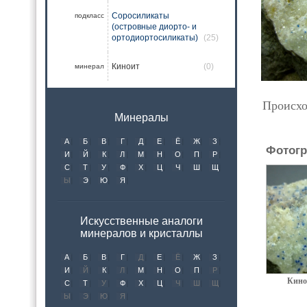
Соросиликаты
подкласс
(островные диорто- и
ортодиортосиликаты)
(25)
Киноит
(0)
минерал
Происхо
Минералы
А
Б
В
Г
Д
Е
Ё
Ж
З
Фотогр
И
Й
К
Л
М
Н
О
П
Р
С
Т
У
Ф
Х
Ц
Ч
Ш
Щ
Ы
Э
Ю
Я
Искусственные аналоги
минералов и кристаллы
А
Б
В
Г
Д
Е
Ё
Ж
З
И
Й
К
Л
М
Н
О
П
Р
Кино
С
Т
У
Ф
Х
Ц
Ч
Ш
Щ
Ы
Э
Ю
Я