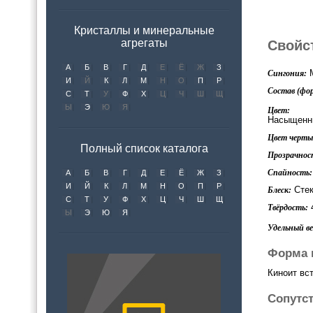
Кристаллы и минеральные
агрегаты
Свойс
А
Б
В
Г
Д
Е
Ё
Ж
З
М
Сингония:
И
Й
К
Л
М
Н
О
П
Р
Состав (фор
С
Т
У
Ф
Х
Ц
Ч
Ш
Щ
Ы
Э
Ю
Я
Цвет:
Насыщенн
Цвет черты 
Полный список каталога
Прозрачнос
Спайность:
А
Б
В
Г
Д
Е
Ё
Ж
З
И
Й
К
Л
М
Н
О
П
Р
Стек
Блеск:
С
Т
У
Ф
Х
Ц
Ч
Ш
Щ
Твёрдость:
Ы
Э
Ю
Я
Удельный вес
Форма 
Киноит вс
Сопутс