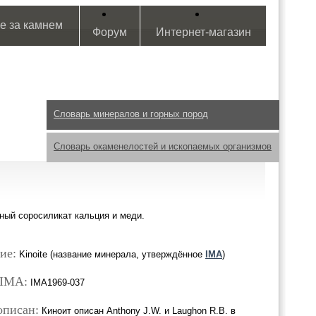
е за камнем
Форум
Интернет-магазин
Словарь минералов и горных пород
Словарь окаменелостей и ископаемых организмов
ный соросиликат кальция и меди.
ие:
Kinoite (название минерала, утверждённое
IMA
)
 IMA:
IMA1969-037
описан:
Киноит описан Anthony J.W. и Laughon R.B. в