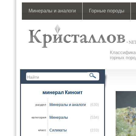
Минералы и аналоги
Горные породы
Классификац
горных поро
минерал Киноит
Минералы и аналоги
(630)
раздел
Минералы
(534)
категория
Силикаты
(233)
класс