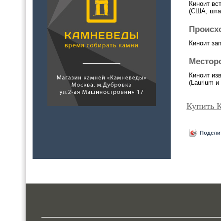
Киноит вс
(США, шта
Происх
Киноит за
Местор
Киноит из
(Laurium и
Купить 
Подели