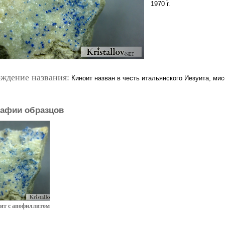
1970 г.
ждение названия:
Киноит назван в честь итальянского Иезуита, мисс
афии образцов
ит с апофиллитом