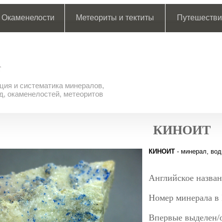
Окаменелости
Метеориты и тектиты
Путешестви
ия и систематика минералов,
д, окаменелостей, метеоритов
КИНОИТ
КИНОИТ
- минерал, вод
Английское назван
Номер минерала в
Впервые выделен/