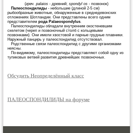
(
греч. palaios
- древний;
spondyl os
- позвонок)
Палеоспондилиды
- небольшие (длиной 2-5 см)
рыбообразные животные, обнаруженные в среднедевонских
отложениях Шотландии. Они представлены всего одним
представителем
рода Palaeospondylus
.
Палеоспондилиды обладали внутренним окостеневшим
скелетом (череп и позвоночный столб с кольцевыми
позвонками). Они имели хвостовой и парные грудные плавники.
Наружный панцирь у палеоспондилид отсутствовал.
Родственные связи палеоспондилид с другими организмами
неясны.
По-видимому, палеоспондилиды представляют собой одну из
тупиковых ветвей развития древнейших позвоночных.
Обсудить Неопределённый класс
ПАЛЕОСПОНДИЛИДЫ на форуме