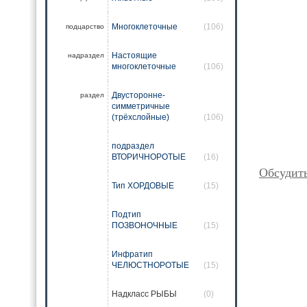
Многоклеточные
(106)
подцарство
Настоящие
надраздел
многоклеточные
(106)
Двусторонне-
раздел
симметричные
(трёхслойные)
(106)
подраздел
ВТОРИЧНОРОТЫЕ
(16)
Обсудит
Тип ХОРДОВЫЕ
(15)
Подтип
ПОЗВОНОЧНЫЕ
(15)
Инфратип
ЧЕЛЮСТНОРОТЫЕ
(15)
Надкласс РЫБЫ
(0)