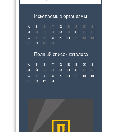
Ископаемые организмы
А
Б
В
Г
Д
Е
Ё
Ж
З
И
Й
К
Л
М
Н
О
П
Р
С
Т
У
Ф
Х
Ц
Ч
Ш
Щ
Ы
Э
Ю
Я
Полный список каталога
А
Б
В
Г
Д
Е
Ё
Ж
З
И
Й
К
Л
М
Н
О
П
Р
С
Т
У
Ф
Х
Ц
Ч
Ш
Щ
Ы
Э
Ю
Я