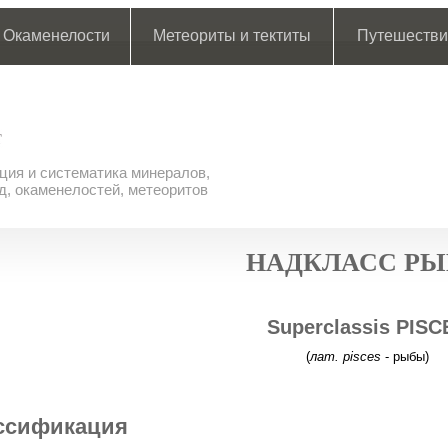
Окаменелости
Метеориты и тектиты
Путешестви
ия и систематика минералов,
д, окаменелостей, метеоритов
НАДКЛАСС Р
Superclassis PISC
(
лат. pisces
- рыбы)
ссификация