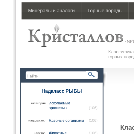
Минералы и аналоги
Горные породы
Классификац
горных поро
Надкласс РЫБЫ
Ископаемые
категория
организмы
(106)
Ядерные организмы
(106)
надцарство
Кла
Животные
(106)
царство