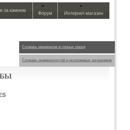
е за камнем
Форум
Интернет-магазин
Словарь минералов и горных пород
Словарь окаменелостей и ископаемых организмов
ЫБЫ
ES