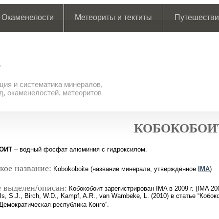
Окаменелости
Метеориты и тектиты
Путешестви
ия и систематика минералов,
д, окаменелостей, метеоритов
КОБОКОБОИ
ОИТ
– водный фосфат алюминия c гидроксилом.
кое название:
Kobokoboite (название минерала, утверждённое
IMA
)
 выделен/описан:
Кобокобоит зарегистрирован IMA в 2009 г. (IMA 200
ls, S.J., Birch, W.D., Kampf, A.R., van Wambeke, L. (2010) в статье “Кобоко
Демократическая республика Конго”.