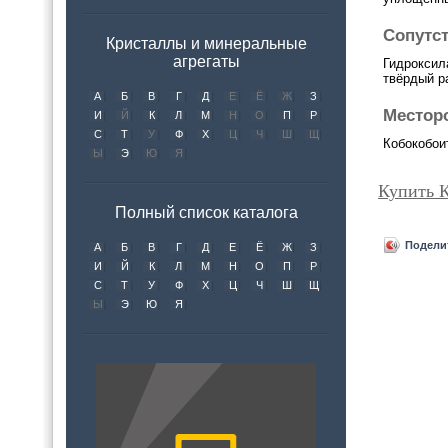
Сопутс
Кристаллы и минеральные
агрегаты
Гидроксила
твёрдый р
А
Б
В
Г
Д
Е
Ё
Ж
З
Местор
И
Й
К
Л
М
Н
О
П
Р
С
Т
У
Ф
Х
Ц
Ч
Ш
Щ
Кобокобои
Ы
Э
Ю
Я
Купить 
Полный список каталога
Подели
А
Б
В
Г
Д
Е
Ё
Ж
З
И
Й
К
Л
М
Н
О
П
Р
С
Т
У
Ф
Х
Ц
Ч
Ш
Щ
Ы
Э
Ю
Я