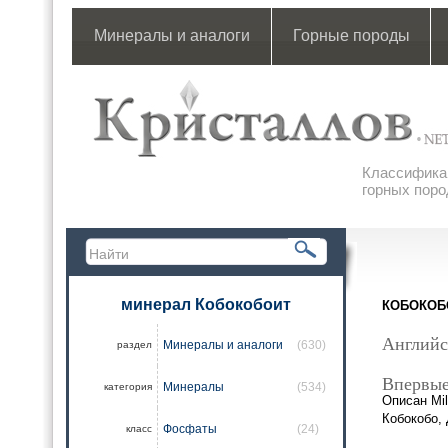
Минералы и аналоги
Горные породы
Классификац
горных поро
минерал Кобокобоит
КОБОКОБ
Английс
Минералы и аналоги
(630)
раздел
Впервые
Минералы
(534)
категория
Описан Mil
Кобокобо, 
Фосфаты
(24)
класс