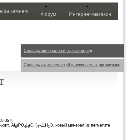
е за камнем
Форум
Интернет-магазин
Словарь минералов и горных пород
Словарь окаменелостей и ископаемых организмов
Т
9-057).
боит, Al
(PO
)
(OH)
•11H
O, новый минерал из пегматита
6
4
4
6
2