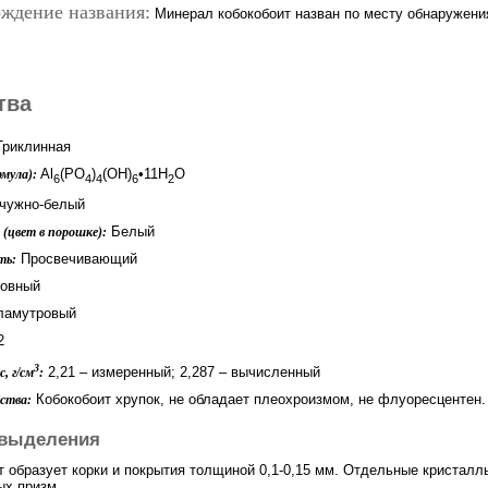
ждение названия:
Минерал кобокобоит назван по месту обнаружения
тва
риклинная
Al
(PO
)
(OH)
•11H
O
мула):
6
4
4
6
2
ужно-белый
Белый
(цвет в порошке):
Просвечивающий
ть:
овный
ламутровый
2
3
2,21 – измеренный; 2,287 – вычисленный
, г/см
:
Кобокобоит хрупок, не обладает плеохроизмом, не флуоресцентен.
ства:
выделения
т образует корки и покрытия толщиной 0,1-0,15 мм. Отдельные кристал
х призм.