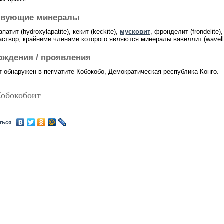
твующие минералы
патит (hydroxylapatite), кекит (keckite),
мусковит
, фронделит (frondelite),
аствор, крайними членами которого являются минералы вавеллит (wavelli
ождения / проявления
т обнаружен в пегматите Кобокобо, Демократическая республика Конго.
Кобокобоит
ться