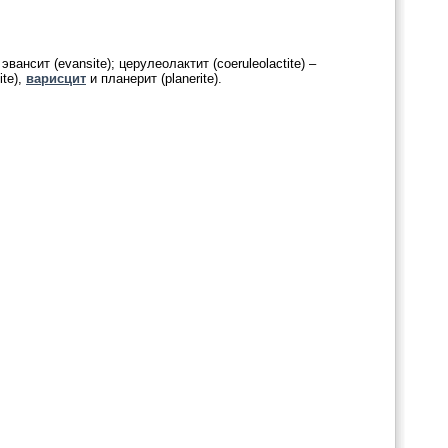
 эвансит (evansite); церулеолактит (coeruleolactite) –
te),
варисцит
и планерит (planerite).