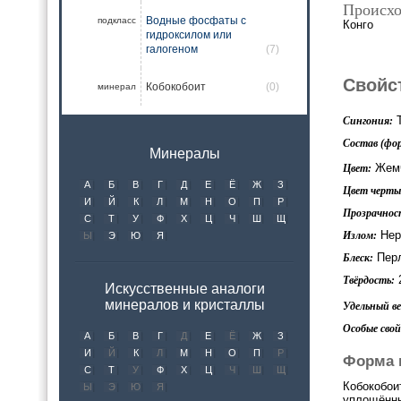
Происхо
Водные фосфаты с
подкласс
Конго
гидроксилом или
галогеном
(7)
Свойс
Кобокобоит
(0)
минерал
Т
Сингония:
Состав (фор
Минералы
Жемч
Цвет:
А
Б
В
Г
Д
Е
Ё
Ж
З
Цвет черты 
И
Й
К
Л
М
Н
О
П
Р
Прозрачнос
С
Т
У
Ф
Х
Ц
Ч
Ш
Щ
Нер
Излом:
Ы
Э
Ю
Я
Пер
Блеск:
Твёрдость:
Искусственные аналоги
минералов и кристаллы
Удельный вес
Особые свой
А
Б
В
Г
Д
Е
Ё
Ж
З
И
Й
К
Л
М
Н
О
П
Р
Форма 
С
Т
У
Ф
Х
Ц
Ч
Ш
Щ
Кобокобои
Ы
Э
Ю
Я
уплощённы