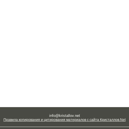
info@kristallov.net
Правила копирования и цитирования материалов с сайта Кристаллов.Net